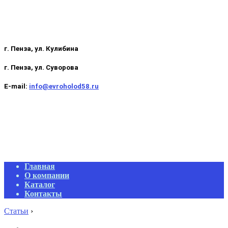
г. Пенза, ул. Кулибина
г. Пенза, ул. Суворова
E-mail:
info@evroholod58.ru
Primary
Главная
Navigation
О компании
Menu
Каталог
Контакты
Статьи
›