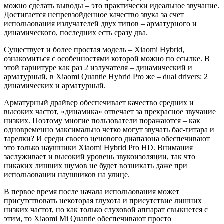
можно сделать выводы – это практически идеальное звучание.
Достигается непревзойденное качество звука за счет
использования излучателей двух типов – арматурного и
динамического, последних есть сразу два.
Существует и более простая модель – Xiaomi Hybrid,
ознакомиться с особенностями которой можно по ссылке. В
этой гарнитуре как раз 2 излучателя – динамический и
арматурный, в Xiaomi Quantie Hybrid Pro же – dual drivers: 2
динамических и арматурный.
Арматурный драйвер обеспечивает качество средних и
высоких частот, «динамика» отвечает за прекрасное звучание
низких. Поэтому многие пользователи поражаются – как
одновременно максимально четко могут звучать бас-гитара и
тарелки? И среди своего ценового диапазона обеспечивают
это только наушники Xiaomi Hybrid Pro HD. Внимания
заслуживает и высокий уровень звукоизоляции, так что
никаких лишних шумов не будет возникать даже при
использовании наушников на улице.
В первое время после начала использования может
присутствовать некоторая глухота и присутствие лишних
низких частот, но как только слуховой аппарат свыкнется с
этим, то Xiaomi Mi Quantie обеспечивают просто