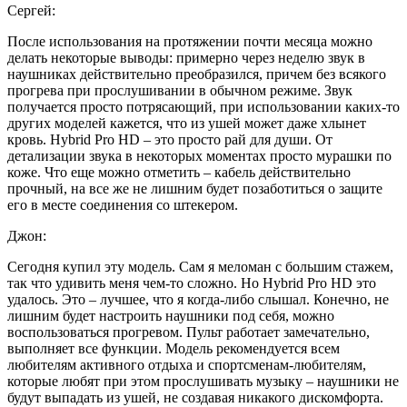
Сергей:
После использования на протяжении почти месяца можно
делать некоторые выводы: примерно через неделю звук в
наушниках действительно преобразился, причем без всякого
прогрева при прослушивании в обычном режиме. Звук
получается просто потрясающий, при использовании каких-то
других моделей кажется, что из ушей может даже хлынет
кровь. Hybrid Pro HD – это просто рай для души. От
детализации звука в некоторых моментах просто мурашки по
коже. Что еще можно отметить – кабель действительно
прочный, на все же не лишним будет позаботиться о защите
его в месте соединения со штекером.
Джон:
Сегодня купил эту модель. Сам я меломан с большим стажем,
так что удивить меня чем-то сложно. Но Hybrid Pro HD это
удалось. Это – лучшее, что я когда-либо слышал. Конечно, не
лишним будет настроить наушники под себя, можно
воспользоваться прогревом. Пульт работает замечательно,
выполняет все функции. Модель рекомендуется всем
любителям активного отдыха и спортсменам-любителям,
которые любят при этом прослушивать музыку – наушники не
будут выпадать из ушей, не создавая никакого дискомфорта.