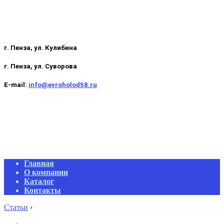
г. Пенза, ул. Кулибина
г. Пенза, ул. Суворова
E-mail:
info@evroholod58.ru
Primary
Главная
Navigation
О компании
Menu
Каталог
Контакты
Статьи
›