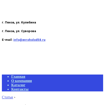
г. Пенза, ул. Кулибина
г. Пенза, ул. Суворова
E-mail:
info@evroholod58.ru
Primary
Главная
Navigation
О компании
Menu
Каталог
Контакты
Статьи
›