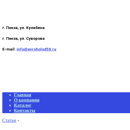
г. Пенза, ул. Кулибина
г. Пенза, ул. Суворова
E-mail:
info@evroholod58.ru
Primary
Главная
Navigation
О компании
Menu
Каталог
Контакты
Статьи
›