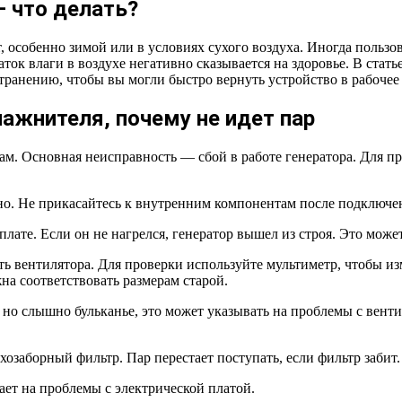
– что делать?
собенно зимой или в условиях сухого воздуха. Иногда пользова
таток влаги в воздухе негативно сказывается на здоровье. В ст
транению, чтобы вы могли быстро вернуть устройство в рабочее
ажнителя, почему не идет пар
ам. Основная неисправность — сбой в работе генератора. Для 
о. Не прикасайтесь к внутренним компонентам после подключен
лате. Если он не нагрелся, генератор вышел из строя. Это может
ь вентилятора. Для проверки используйте мультиметр, чтобы из
жна соответствовать размерам старой.
о слышно бульканье, это может указывать на проблемы с вентил
озаборный фильтр. Пар перестает поступать, если фильтр забит. 
ает на проблемы с электрической платой.