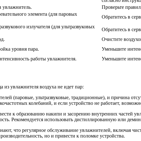
согласно инструк
н увлажнитель.
Проверьте правил
евательного элемента (для паровых
Обратитесь в сер
развукового излучателя (для ультразвуковых
Обратитесь в сер
од.
Очистите воздухо
ойка уровня пара.
Уменьшите интенс
нтенсивность работы увлажнителя.
Уменьшите интенс
а из увлажнителя воздуха не идет пар:
телей (паровые, ультразвуковые, традиционные), и причина отсу
кочастотных колебаний, и если устройство не работает, возможн
вести к образованию накипи и засорению внутренних частей ув
сть. Рекомендуется использовать дистиллированную или демин
знают, что регулярное обслуживание увлажнителей, включая чист
роизводительность, но и привести к поломке устройства.