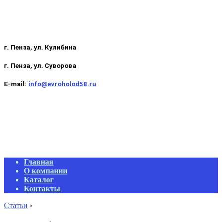
г. Пенза, ул. Кулибина
г. Пенза, ул. Суворова
E-mail:
info@evroholod58.ru
Primary
Главная
Navigation
О компании
Menu
Каталог
Контакты
Статьи
›