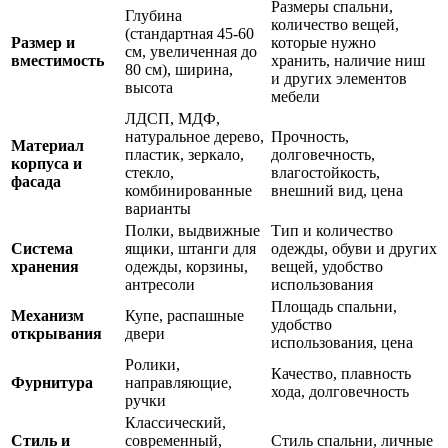
Размеры спальни,
Глубина
количество вещей,
(стандартная 45-60
Размер и
которые нужно
см, увеличенная до
вместимость
хранить, наличие ниш
80 см), ширина,
и других элементов
высота
мебели
ЛДСП, МДФ,
натуральное дерево,
Прочность,
Материал
пластик, зеркало,
долговечность,
корпуса и
стекло,
влагостойкость,
фасада
комбинированные
внешний вид, цена
варианты
Полки, выдвижные
Тип и количество
Система
ящики, штанги для
одежды, обуви и других
хранения
одежды, корзины,
вещей, удобство
антресоли
использования
Площадь спальни,
Механизм
Купе, распашные
удобство
открывания
двери
использования, цена
Ролики,
Качество, плавность
Фурнитура
направляющие,
хода, долговечность
ручки
Классический,
Стиль и
современный,
Стиль спальни, личные