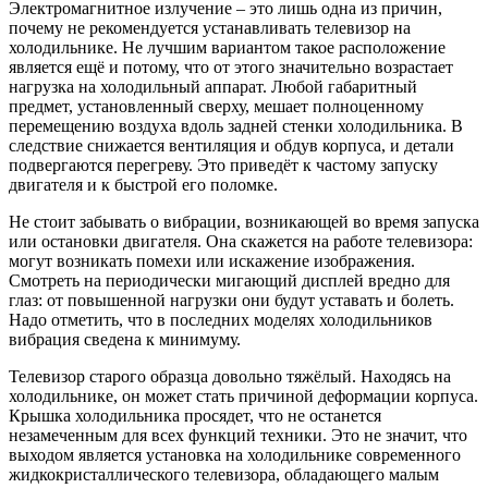
Электромагнитное излучение – это лишь одна из причин,
почему не рекомендуется устанавливать телевизор на
холодильнике. Не лучшим вариантом такое расположение
является ещё и потому, что от этого значительно возрастает
нагрузка на холодильный аппарат. Любой габаритный
предмет, установленный сверху, мешает полноценному
перемещению воздуха вдоль задней стенки холодильника. В
следствие снижается вентиляция и обдув корпуса, и детали
подвергаются перегреву. Это приведёт к частому запуску
двигателя и к быстрой его поломке.
Не стоит забывать о вибрации, возникающей во время запуска
или остановки двигателя. Она скажется на работе телевизора:
могут возникать помехи или искажение изображения.
Смотреть на периодически мигающий дисплей вредно для
глаз: от повышенной нагрузки они будут уставать и болеть.
Надо отметить, что в последних моделях холодильников
вибрация сведена к минимуму.
Телевизор старого образца довольно тяжёлый. Находясь на
холодильнике, он может стать причиной деформации корпуса.
Крышка холодильника просядет, что не останется
незамеченным для всех функций техники. Это не значит, что
выходом является установка на холодильнике современного
жидкокристаллического телевизора, обладающего малым