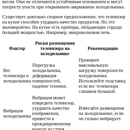
весом. Они не отличаются устойчивым основанием и могут
попросту упасть при открывании-закрывании холодильника.
Существует довольно спорное предположение, что телевизор
на кухне способен ухудшать качество продуктов. Но это
маловероятно. На кухне есть приборы, обладающие гораздо
большей мощностью. Например, микроволновая печь.
Риски размещения
Фактор
телевизора на
Рекомендации
холодильнике
Проверьте
Перегрузка
максимальную
Вес
холодильника,
нагрузку поверхности
телевизора и
деформация
холодильника.
холодильника
поверхностей,
Используйте подставку,
падение техники.
если вес телевизора
слишком большой.
Вибрация может
повредить телевизор,
ухудшить качество
Избегайте размещения
Вибрация
изображения,
на холодильнике, если
холодильника
привести к
он сильно вибрирует.
преждевременному
выходу из строя.