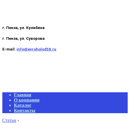
г. Пенза, ул. Кулибина
г. Пенза, ул. Суворова
E-mail:
info@evroholod58.ru
Primary
Главная
Navigation
О компании
Menu
Каталог
Контакты
Статьи
›