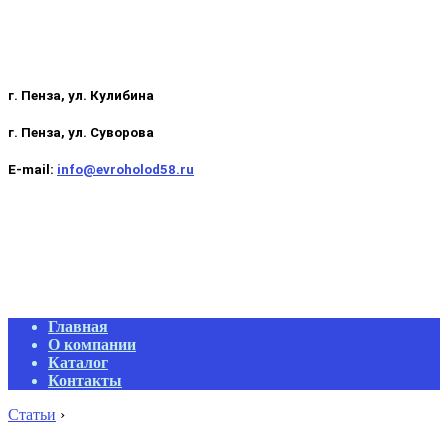
г. Пенза, ул. Кулибина
г. Пенза, ул. Суворова
E-mail:
info@evroholod58.ru
Primary
Главная
Navigation
О компании
Menu
Каталог
Контакты
Статьи
›