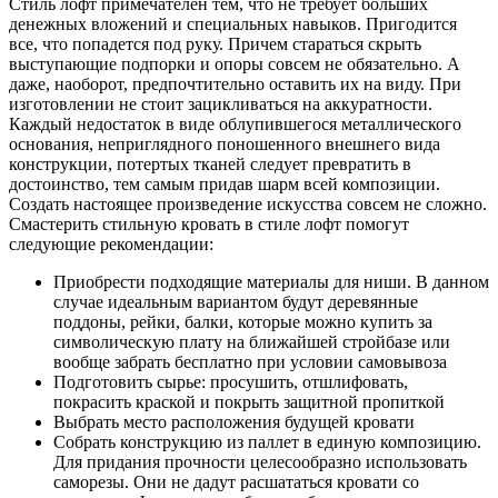
Стиль лофт примечателен тем, что не требует больших
денежных вложений и специальных навыков. Пригодится
все, что попадется под руку. Причем стараться скрыть
выступающие подпорки и опоры совсем не обязательно. А
даже, наоборот, предпочтительно оставить их на виду. При
изготовлении не стоит зацикливаться на аккуратности.
Каждый недостаток в виде облупившегося металлического
основания, неприглядного поношенного внешнего вида
конструкции, потертых тканей следует превратить в
достоинство, тем самым придав шарм всей композиции.
Создать настоящее произведение искусства совсем не сложно.
Смастерить стильную кровать в стиле лофт помогут
следующие рекомендации:
Приобрести подходящие материалы для ниши. В данном
случае идеальным вариантом будут деревянные
поддоны, рейки, балки, которые можно купить за
символическую плату на ближайшей стройбазе или
вообще забрать бесплатно при условии самовывоза
Подготовить сырье: просушить, отшлифовать,
покрасить краской и покрыть защитной пропиткой
Выбрать место расположения будущей кровати
Собрать конструкцию из паллет в единую композицию.
Для придания прочности целесообразно использовать
саморезы. Они не дадут расшататься кровати со