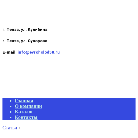
г. Пенза, ул. Кулибина
г. Пенза, ул. Суворова
E-mail:
info@evroholod58.ru
Primary
Главная
Navigation
О компании
Menu
Каталог
Контакты
Статьи
›