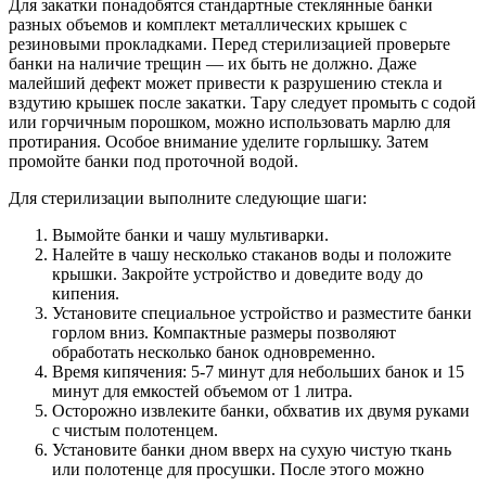
Для закатки понадобятся стандартные стеклянные банки
разных объемов и комплект металлических крышек с
резиновыми прокладками. Перед стерилизацией проверьте
банки на наличие трещин — их быть не должно. Даже
малейший дефект может привести к разрушению стекла и
вздутию крышек после закатки. Тару следует промыть с содой
или горчичным порошком, можно использовать марлю для
протирания. Особое внимание уделите горлышку. Затем
промойте банки под проточной водой.
Для стерилизации выполните следующие шаги:
Вымойте банки и чашу мультиварки.
Налейте в чашу несколько стаканов воды и положите
крышки. Закройте устройство и доведите воду до
кипения.
Установите специальное устройство и разместите банки
горлом вниз. Компактные размеры позволяют
обработать несколько банок одновременно.
Время кипячения: 5-7 минут для небольших банок и 15
минут для емкостей объемом от 1 литра.
Осторожно извлеките банки, обхватив их двумя руками
с чистым полотенцем.
Установите банки дном вверх на сухую чистую ткань
или полотенце для просушки. После этого можно