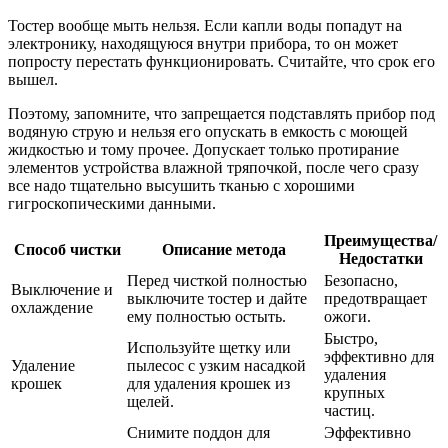
Тостер вообще мыть нельзя. Если капли воды попадут на
электронику, находящуюся внутри прибора, то он может
попросту перестать функционировать. Считайте, что срок его
вышел.
Поэтому, запомните, что запрещается подставлять прибор под
водяную струю и нельзя его опускать в емкость с моющей
жидкостью и тому прочее. Допускает только протирание
элементов устройства влажной тряпочкой, после чего сразу
все надо тщательно высушить тканью с хорошими
гигроскопическими данными.
Преимущества/
Способ чистки
Описание метода
Недостатки
Перед чисткой полностью
Безопасно,
Выключение и
выключите тостер и дайте
предотвращает
охлаждение
ему полностью остыть.
ожоги.
Быстро,
Используйте щетку или
эффективно для
Удаление
пылесос с узким насадкой
удаления
крошек
для удаления крошек из
крупных
щелей.
частиц.
Снимите поддон для
Эффективно