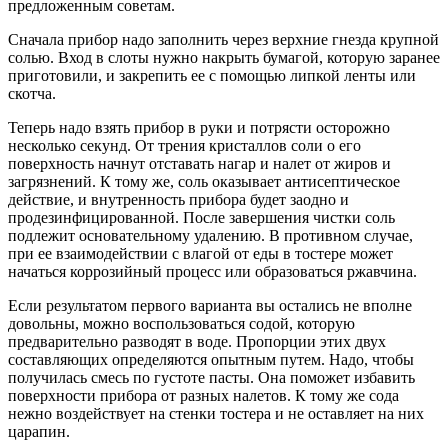
предложенным советам.
Сначала прибор надо заполнить через верхние гнезда крупной
солью. Вход в слоты нужно накрыть бумагой, которую заранее
приготовили, и закрепить ее с помощью липкой ленты или
скотча.
Теперь надо взять прибор в руки и потрясти осторожно
несколько секунд. От трения кристаллов соли о его
поверхность начнут отставать нагар и налет от жиров и
загрязнений. К тому же, соль оказывает антисептическое
действие, и внутренность прибора будет заодно и
продезинфицированной. После завершения чистки соль
подлежит основательному удалению. В противном случае,
при ее взаимодействии с влагой от еды в тостере может
начаться коррозийный процесс или образоваться ржавчина.
Если результатом первого варианта вы остались не вполне
довольны, можно воспользоваться содой, которую
предварительно разводят в воде. Пропорции этих двух
составляющих определяются опытным путем. Надо, чтобы
получилась смесь по густоте пасты. Она поможет избавить
поверхности прибора от разных налетов. К тому же сода
нежно воздействует на стенки тостера и не оставляет на них
царапин.