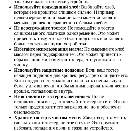
запахам и даже к поломке устройства.
Используйте подходящий хлеб:
Выбирайте хлеб,
который не крошится слишком сильно. Например,
цельнозерновой или ржаной хлеб может оставлять
меньше крошек по сравнению с белым хлебом.
Не перегружайте тостер:
Не помещайте в тостер
слишком много ломтиков одновременно. Это может
привести к тому, что хлеб будет подгорать и оставлять
больше остатков внутри устройства.
Избегайте использования масла:
Не смазывайте хлеб
маслом перед поджариванием. Это может привести к
образованию жира внутри тостера, что усложнит его
чистку.
Используйте защитные поддоны:
Если ваш тостер
оснащен поддоном для крошек, регулярно очищайте его.
Если поддона нет, можно использовать специальную
бумагу для выпечки, чтобы минимизировать количество
крошек, попадающих внутрь.
Не оставляйте тостер включенным:
После
использования всегда отключайте тостер от сети. Это не
только предотвратит его загрязнение, но и обеспечит
безопасность.
Храните тостер в чистом месте:
Убедитесь, что место,
где вы храните тостер, чистое и сухое. Это поможет
избежать попадания пыли и грязи на устройство.