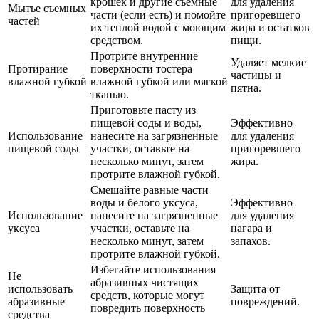
крошек и другие съемные
для удаления
Мытье съемных
части (если есть) и помойте
пригоревшего
частей
их теплой водой с моющим
жира и остатков
средством.
пищи.
Протрите внутренние
Удаляет мелкие
Протирание
поверхности тостера
частицы и
влажной губкой
влажной губкой или мягкой
пятна.
тканью.
Приготовьте пасту из
пищевой соды и воды,
Эффективно
Использование
нанесите на загрязненные
для удаления
пищевой соды
участки, оставьте на
пригоревшего
несколько минут, затем
жира.
протрите влажной губкой.
Смешайте равные части
воды и белого уксуса,
Эффективно
Использование
нанесите на загрязненные
для удаления
уксуса
участки, оставьте на
нагара и
несколько минут, затем
запахов.
протрите влажной губкой.
Избегайте использования
Не
абразивных чистящих
использовать
Защита от
средств, которые могут
абразивные
повреждений.
повредить поверхность
средства