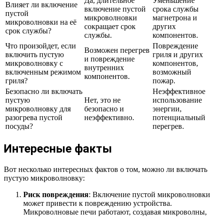
Да, длительное
Уменьшение
Влияет ли включение
включение пустой
срока службы
пустой
микроволновки
магнетрона и
микроволновки на её
сокращает срок
других
срок службы?
службы.
компонентов.
Что произойдет, если
Повреждение
Возможен перегрев
включить пустую
гриля и других
и повреждение
микроволновку с
компонентов,
внутренних
включенным режимом
возможный
компонентов.
гриля?
пожар.
Безопасно ли включать
Неэффективное
пустую
Нет, это не
использование
микроволновку для
безопасно и
энергии,
разогрева пустой
неэффективно.
потенциальный
посуды?
перегрев.
Интересные факты
Вот несколько интересных фактов о том, можно ли включать
пустую микроволновку:
Риск повреждения
: Включение пустой микроволновки
может привести к повреждению устройства.
Микроволновые печи работают, создавая микроволны,