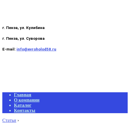
г. Пенза, ул. Кулибина
г. Пенза, ул. Суворова
E-mail:
info@evroholod58.ru
Primary
Главная
Navigation
О компании
Menu
Каталог
Контакты
Статьи
›