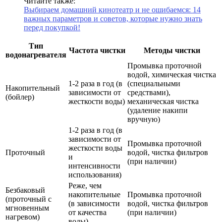
Читайте также:
Выбираем домашний кинотеатр и не ошибаемся: 14
важных параметров и советов, которые нужно знать
перед покупкой!
Тип
Частота чистки
Методы чистки
водонагревателя
Промывка проточной
водой, химическая чистка
1-2 раза в год (в
(специальными
Накопительный
зависимости от
средствами),
(бойлер)
жесткости воды)
механическая чистка
(удаление накипи
вручную)
1-2 раза в год (в
зависимости от
Промывка проточной
жесткости воды
Проточный
водой, чистка фильтров
и
(при наличии)
интенсивности
использования)
Реже, чем
Безбаковый
накопительные
Промывка проточной
(проточный с
(в зависимости
водой, чистка фильтров
мгновенным
от качества
(при наличии)
нагревом)
воды)