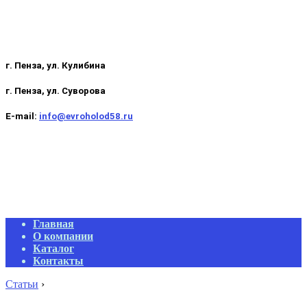
г. Пенза, ул. Кулибина
г. Пенза, ул. Суворова
E-mail:
info@evroholod58.ru
Primary
Главная
Navigation
О компании
Menu
Каталог
Контакты
Статьи
›