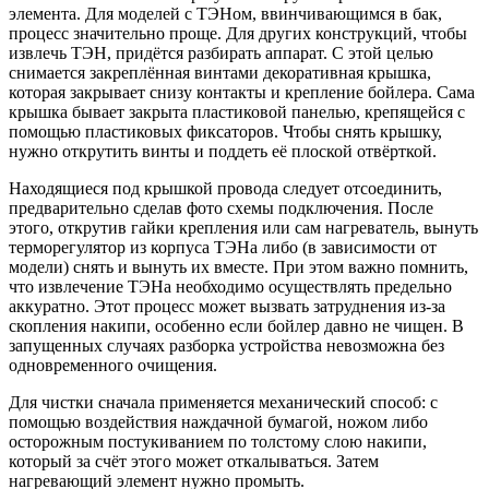
элемента. Для моделей с ТЭНом, ввинчивающимся в бак,
процесс значительно проще. Для других конструкций, чтобы
извлечь ТЭН, придётся разбирать аппарат. С этой целью
снимается закреплённая винтами декоративная крышка,
которая закрывает снизу контакты и крепление бойлера. Сама
крышка бывает закрыта пластиковой панелью, крепящейся с
помощью пластиковых фиксаторов. Чтобы снять крышку,
нужно открутить винты и поддеть её плоской отвёрткой.
Находящиеся под крышкой провода следует отсоединить,
предварительно сделав фото схемы подключения. После
этого, открутив гайки крепления или сам нагреватель, вынуть
терморегулятор из корпуса ТЭНа либо (в зависимости от
модели) снять и вынуть их вместе. При этом важно помнить,
что извлечение ТЭНа необходимо осуществлять предельно
аккуратно. Этот процесс может вызвать затруднения из-за
скопления накипи, особенно если бойлер давно не чищен. В
запущенных случаях разборка устройства невозможна без
одновременного очищения.
Для чистки сначала применяется механический способ: с
помощью воздействия наждачной бумагой, ножом либо
осторожным постукиванием по толстому слою накипи,
который за счёт этого может откалываться. Затем
нагревающий элемент нужно промыть.