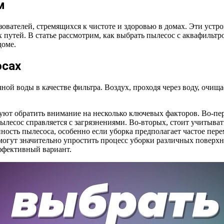
м
вателей, стремящихся к чистоте и здоровью в домах. Эти устрой
путей. В статье рассмотрим, как выбрать пылесос с аквафильтр
доме.
осах
ой воды в качестве фильтра. Воздух, проходя через воду, очищ
уют обратить внимание на несколько ключевых факторов. Во-пе
есос справляется с загрязнениями. Во-вторых, стоит учитывать
нность пылесоса, особенно если уборка предполагает частое пе
огут значительно упростить процесс уборки различных поверхно
ффективный вариант.