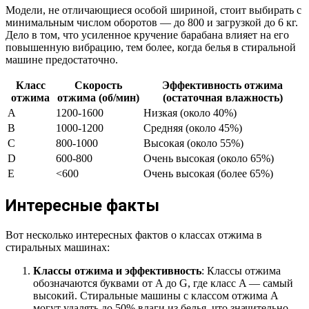
Модели, не отличающиеся особой шириной, стоит выбирать с
минимальным числом оборотов — до 800 и загрузкой до 6 кг.
Дело в том, что усиленное кручение барабана влияет на его
повышенную вибрацию, тем более, когда белья в стиральной
машине предостаточно.
Класс
Скорость
Эффективность отжима
отжима
отжима (об/мин)
(остаточная влажность)
A
1200-1600
Низкая (около 40%)
B
1000-1200
Средняя (около 45%)
C
800-1000
Высокая (около 55%)
D
600-800
Очень высокая (около 65%)
E
<600
Очень высокая (более 65%)
Интересные факты
Вот несколько интересных фактов о классах отжима в
стиральных машинах:
Классы отжима и эффективность
: Классы отжима
обозначаются буквами от A до G, где класс A — самый
высокий. Стиральные машины с классом отжима A
могут удалять до 50% влаги из белья, что значительно