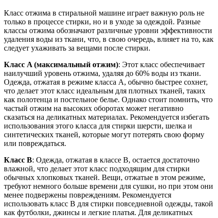
Класс отжима в стиральной машине играет важную роль не
только в процессе стирки, но и в уходе за одеждой. Разные
классы отжима обозначают различные уровни эффективности
удаления воды из ткани, что, в свою очередь, влияет на то, как
следует ухаживать за вещами после стирки.
Класс A (максимальный отжим)
: Этот класс обеспечивает
наилучший уровень отжима, удаляя до 60% воды из ткани.
Одежда, отжатая в режиме класса A, обычно быстрее сохнет,
что делает этот класс идеальным для плотных тканей, таких
как полотенца и постельное белье. Однако стоит помнить, что
частый отжим на высоких оборотах может негативно
сказаться на деликатных материалах. Рекомендуется избегать
использования этого класса для стирки шерсти, шелка и
синтетических тканей, которые могут потерять свою форму
или повреждаться.
Класс B
: Одежда, отжатая в классе B, остается достаточно
влажной, что делает этот класс подходящим для стирки
обычных хлопковых тканей. Вещи, отжатые в этом режиме,
требуют немного больше времени для сушки, но при этом они
менее подвержены повреждениям. Рекомендуется
использовать класс B для стирки повседневной одежды, такой
как футболки, джинсы и легкие платья. Для деликатных