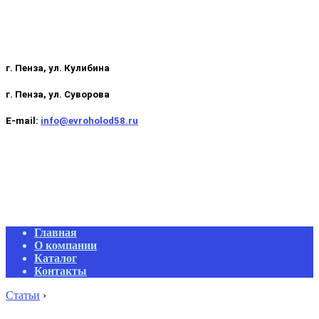
г. Пенза, ул. Кулибина
г. Пенза, ул. Суворова
E-mail:
info@evroholod58.ru
Primary
Главная
Navigation
О компании
Menu
Каталог
Контакты
Статьи
›