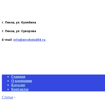
г. Пенза, ул. Кулибина
г. Пенза, ул. Суворова
E-mail:
info@evroholod58.ru
Primary
Главная
Navigation
О компании
Menu
Каталог
Контакты
Статьи
›