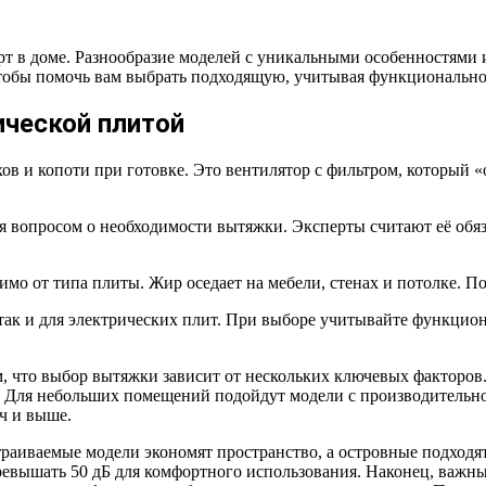
в доме. Разнообразие моделей с уникальными особенностями и 
тобы помочь вам выбрать подходящую, учитывая функциональнос
ической плитой
ов и копоти при готовке. Это вентилятор с фильтром, который «
я вопросом о необходимости вытяжки. Эксперты считают её обя
имо от типа плиты. Жир оседает на мебели, стенах и потолке. 
так и для электрических плит. При выборе учитывайте функцио
 что выбор вытяжки зависит от нескольких ключевых факторов.
. Для небольших помещений подойдут модели с производительност
ч и выше.
траиваемые модели экономят пространство, а островные подходя
евышать 50 дБ для комфортного использования. Наконец, важны