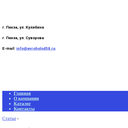
г. Пенза, ул. Кулибина
г. Пенза, ул. Суворова
E-mail:
info@evroholod58.ru
Primary
Главная
Navigation
О компании
Menu
Каталог
Контакты
Статьи
›