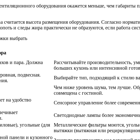
 вентиляционного оборудования окажется меньше, чем габариты
считается высота размещения оборудования. Согласно нормати
опоть и следы жира практически не образуются, если работа си
ора
ахов и пара. Должна
Рассчитывайте производительность, ум
больших кухонь или интенсивной готов
ровная, подвесная.
Выбирайте тип, подходящий к стилю в
ния.
Чем ниже уровень шума, тем лучше. Об
совмещена с гостиной.
ет на удобство
Сенсорное управление более современн
печивает
Светодиодные лампы более экономичны
ы.
ловые), угольные (для
Металлические фильтры моются, угольн
вытяжки (вытяжная или рециркуляцион
ной панели и кухонного