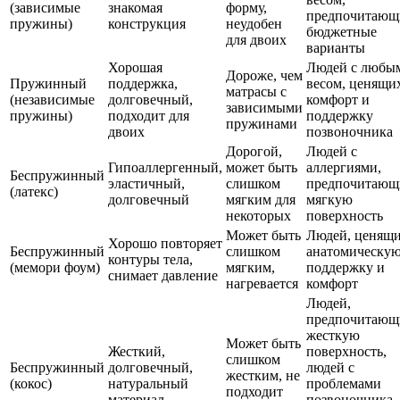
(зависимые
знакомая
форму,
предпочитающ
пружины)
конструкция
неудобен
бюджетные
для двоих
варианты
Хорошая
Людей с любы
Дороже, чем
Пружинный
поддержка,
весом, ценящи
матрасы с
(независимые
долговечный,
комфорт и
зависимыми
пружины)
подходит для
поддержку
пружинами
двоих
позвоночника
Дорогой,
Людей с
Гипоаллергенный,
может быть
аллергиями,
Беспружинный
эластичный,
слишком
предпочитающ
(латекс)
долговечный
мягким для
мягкую
некоторых
поверхность
Может быть
Людей, ценящ
Хорошо повторяет
Беспружинный
слишком
анатомическу
контуры тела,
(мемори фоум)
мягким,
поддержку и
снимает давление
нагревается
комфорт
Людей,
предпочитающ
жесткую
Может быть
Жесткий,
поверхность,
слишком
Беспружинный
долговечный,
людей с
жестким, не
(кокос)
натуральный
проблемами
подходит
материал
позвоночника