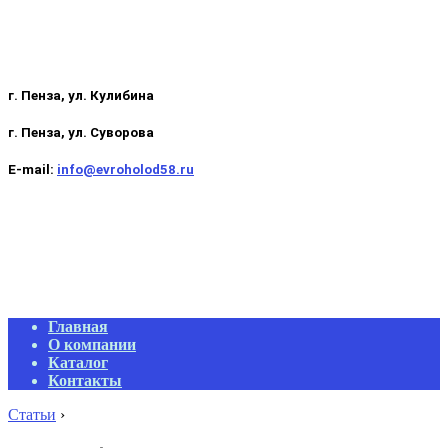
г. Пенза, ул. Кулибина
г. Пенза, ул. Суворова
E-mail:
info@evroholod58.ru
Primary
Главная
Navigation
О компании
Menu
Каталог
Контакты
Статьи
›