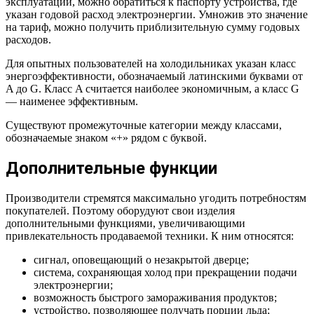
эксплуатации, можно обратиться к паспорту устройства, где
указан годовой расход электроэнергии. Умножив это значение
на тариф, можно получить приблизительную сумму годовых
расходов.
Для опытных пользователей на холодильниках указан класс
энергоэффективности, обозначаемый латинскими буквами от
A до G. Класс A считается наиболее экономичным, а класс G
— наименее эффективным.
Существуют промежуточные категории между классами,
обозначаемые знаком «+» рядом с буквой.
Дополнительные функции
Производители стремятся максимально угодить потребностям
покупателей. Поэтому оборудуют свои изделия
дополнительными функциями, увеличивающими
привлекательность продаваемой техники. К ним относятся:
сигнал, оповещающий о незакрытой дверце;
система, сохраняющая холод при прекращении подачи
электроэнергии;
возможность быстрого замораживания продуктов;
устройство, позволяющее получать порции льда;