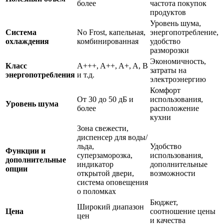
более
частота покупок
продуктов
Уровень шума,
Система
No Frost, капельная,
энергопотребление,
охлаждения
комбинированная
удобство
разморозки
Экономичность,
Класс
A+++, A++, A+, A, B
затраты на
энергопотребления
и т.д.
электроэнергию
Комфорт
От 30 до 50 дБ и
использования,
Уровень шума
более
расположение
кухни
Зона свежести,
диспенсер для воды/
льда,
Удобство
Функции и
суперзаморозка,
использования,
дополнительные
индикатор
дополнительные
опции
открытой двери,
возможности
система оповещения
о поломках
Бюджет,
Широкий диапазон
Цена
соотношение цены
цен
и качества