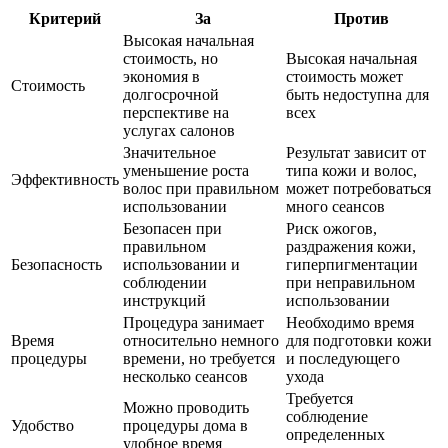
Критерий
За
Против
Высокая начальная
стоимость, но
Высокая начальная
экономия в
стоимость может
Стоимость
долгосрочной
быть недоступна для
перспективе на
всех
услугах салонов
Значительное
Результат зависит от
уменьшение роста
типа кожи и волос,
Эффективность
волос при правильном
может потребоваться
использовании
много сеансов
Безопасен при
Риск ожогов,
правильном
раздражения кожи,
Безопасность
использовании и
гиперпигментации
соблюдении
при неправильном
инструкций
использовании
Процедура занимает
Необходимо время
Время
относительно немного
для подготовки кожи
процедуры
времени, но требуется
и последующего
несколько сеансов
ухода
Требуется
Можно проводить
соблюдение
Удобство
процедуры дома в
определенных
удобное время