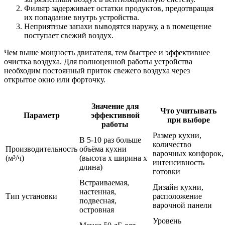
Фильтр задерживает остатки продуктов, предотвращая
их попадание внутрь устройства.
Неприятные запахи выводятся наружу, а в помещение
поступает свежий воздух.
Чем выше мощность двигателя, тем быстрее и эффективнее
очистка воздуха. Для полноценной работы устройства
необходим постоянный приток свежего воздуха через
открытое окно или форточку.
Значение для
Что учитывать
Параметр
эффективной
при выборе
работы
Размер кухни,
В 5-10 раз больше
количество
Производительность
объёма кухни
варочных конфорок,
(м³/ч)
(высота х ширина х
интенсивность
длина)
готовки
Встраиваемая,
Дизайн кухни,
настенная,
Тип установки
расположение
подвесная,
варочной панели
островная
Уровень