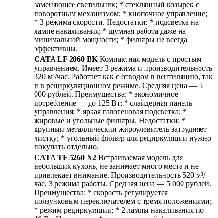
заменяющее светильник; * стеклянный козырек с
поворотным механизмом; * кнопочное управление;
* 3 режима скорости. Недостатки: * подсветка на
лампе накаливания; * шумная работа даже на
минимальной мощности; * фильтры не всегда
эффективны.
CATA LF 2060 BK
Компактная модель с простым
управлением. Имеет 3 режима и производительность
320 м³/час. Работает как с отводом в вентиляцию, так
и в рециркуляционном режиме. Средняя цена — 5
000 рублей. Преимущества: * экономичное
потребление — до 125 Вт; * слайдерная панель
управления; * яркая галогеновая подсветка; *
жировые и угольные фильтры. Недостатки: *
крупный металлический жироуловитель затрудняет
чистку; * угольный фильтр для рециркуляции нужно
покупать отдельно.
CATA TF 5260 X2
Встраиваемая модель для
небольших кухонь, не занимает много места и не
привлекает внимание. Производительность 520 м³/
час, 3 режима работы. Средняя цена — 5 000 рублей.
Преимущества: * скорость регулируется
ползунковым переключателем с тремя положениями;
* режим рециркуляции; * 2 лампы накаливания по