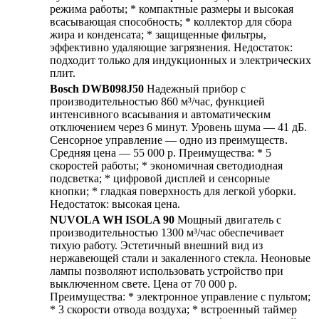
режима работы; * компактные размеры и высокая
всасывающая способность; * коллектор для сбора
жира и конденсата; * защищенные фильтры,
эффективно удаляющие загрязнения. Недостаток:
подходит только для индукционных и электрических
плит.
Bosch DWB098J50
Надежный прибор с
производительностью 860 м³/час, функцией
интенсивного всасывания и автоматическим
отключением через 6 минут. Уровень шума — 41 дБ.
Сенсорное управление — одно из преимуществ.
Средняя цена — 55 000 р. Преимущества: * 5
скоростей работы; * экономичная светодиодная
подсветка; * цифровой дисплей и сенсорные
кнопки; * гладкая поверхность для легкой уборки.
Недостаток: высокая цена.
NUVOLA WH ISOLA 90
Мощный двигатель с
производительностью 1300 м³/час обеспечивает
тихую работу. Эстетичный внешний вид из
нержавеющей стали и закаленного стекла. Неоновые
лампы позволяют использовать устройство при
выключенном свете. Цена от 70 000 р.
Преимущества: * электронное управление с пультом;
* 3 скорости отвода воздуха; * встроенный таймер