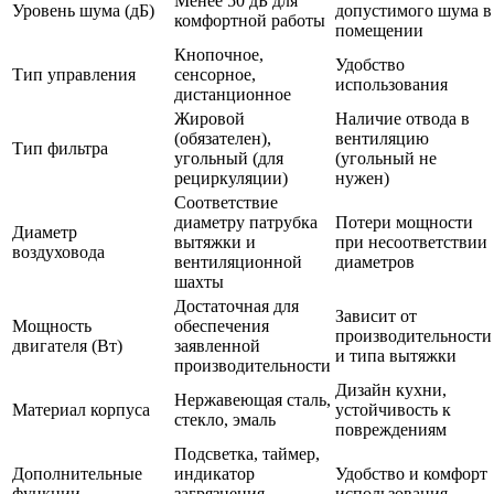
Менее 50 дБ для
Уровень шума (дБ)
допустимого шума в
комфортной работы
помещении
Кнопочное,
Удобство
Тип управления
сенсорное,
использования
дистанционное
Жировой
Наличие отвода в
(обязателен),
вентиляцию
Тип фильтра
угольный (для
(угольный не
рециркуляции)
нужен)
Соответствие
диаметру патрубка
Потери мощности
Диаметр
вытяжки и
при несоответствии
воздуховода
вентиляционной
диаметров
шахты
Достаточная для
Зависит от
Мощность
обеспечения
производительности
двигателя (Вт)
заявленной
и типа вытяжки
производительности
Дизайн кухни,
Нержавеющая сталь,
Материал корпуса
устойчивость к
стекло, эмаль
повреждениям
Подсветка, таймер,
Дополнительные
индикатор
Удобство и комфорт
функции
загрязнения
использования