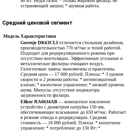
40 Вт. Недостатки: * только жировой фильтр, не
устраняющий запахи; * шумная работа.
Средний ценовой сегмент
Модель
Характеристики
Gorenje DK63CLI
отличается стильным дизайном,
производительностью 770 м³/час и тихой работой.
Подходит для рециркуляционного режима при
отсутствии вентиляции. Эффективные угольные и
металлические фильтры очищают воздух.
Галогеновые лампы экономичны и практичны.
Средняя цена — 17 000 рублей. Плюсы: * 3 уровня
скорости и 2 режима работы; * антивозвратный
клапан; * кнопочное управление; * низкий уровень
шума. Минусы: отсутствие индикатора
загрязненности фильтра.
Elikor RA6634AB
— компактное наклонное
устройство с диаметром патрубка 150 мм,
обеспечивающее всасывание до 650 м³/час. Работает
в режиме отвода и рециркуляции. Средняя
стоимость — 18 000 рублей. Плюсы: * кнопочное
управление; * потребление до 150 Вт; *