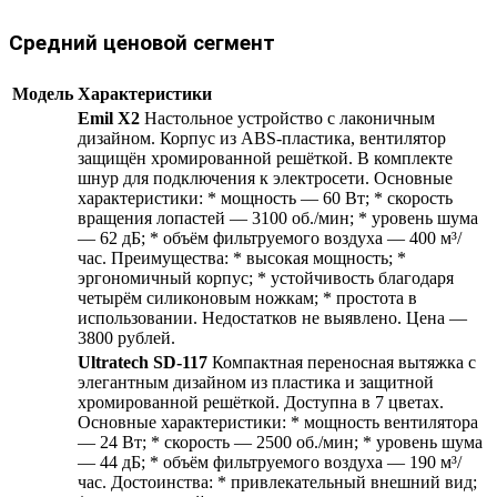
Средний ценовой сегмент
Модель
Характеристики
Emil X2
Настольное устройство с лаконичным
дизайном. Корпус из ABS-пластика, вентилятор
защищён хромированной решёткой. В комплекте
шнур для подключения к электросети. Основные
характеристики: * мощность — 60 Вт; * скорость
вращения лопастей — 3100 об./мин; * уровень шума
— 62 дБ; * объём фильтруемого воздуха — 400 м³/
час. Преимущества: * высокая мощность; *
эргономичный корпус; * устойчивость благодаря
четырём силиконовым ножкам; * простота в
использовании. Недостатков не выявлено. Цена —
3800 рублей.
Ultratech SD-117
Компактная переносная вытяжка с
элегантным дизайном из пластика и защитной
хромированной решёткой. Доступна в 7 цветах.
Основные характеристики: * мощность вентилятора
— 24 Вт; * скорость — 2500 об./мин; * уровень шума
— 44 дБ; * объём фильтруемого воздуха — 190 м³/
час. Достоинства: * привлекательный внешний вид;