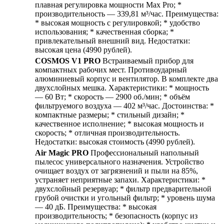
плавная регулировка мощности Max Pro; *
производительность — 339,81 м³/час. Преимущества:
* высокая мощность с регулировкой; * удобство
использования; * качественная сборка; *
привлекательный внешний вид. Недостатки:
высокая цена (4990 рублей).
COSMOS V1 PRO
Встраиваемый прибор для
компактных рабочих мест. Противоударный
алюминиевый корпус и вентилятор. В комплекте два
двухслойных мешка. Характеристики: * мощность
— 60 Вт; * скорость — 2900 об./мин; * объём
фильтруемого воздуха — 402 м³/час. Достоинства: *
компактные размеры; * стильный дизайн; *
качественное исполнение; * высокая мощность и
скорость; * отличная производительность.
Недостатки: высокая стоимость (4990 рублей).
Air Magic PRO
Профессиональный напольный
пылесос универсального назначения. Устройство
очищает воздух от загрязнений и пыли на 85%,
устраняет неприятные запахи. Характеристики: *
двухслойный резервуар; * фильтр предварительной
грубой очистки и угольный фильтр; * уровень шума
— 40 дБ. Преимущества: * высокая
производительность; * безопасность (корпус из