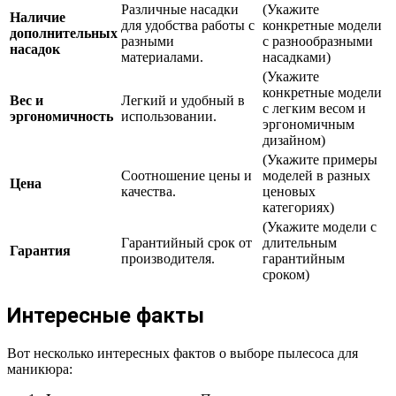
Различные насадки
(Укажите
Наличие
для удобства работы с
конкретные модели
дополнительных
разными
с разнообразными
насадок
материалами.
насадками)
(Укажите
конкретные модели
Вес и
Легкий и удобный в
с легким весом и
эргономичность
использовании.
эргономичным
дизайном)
(Укажите примеры
Соотношение цены и
моделей в разных
Цена
качества.
ценовых
категориях)
(Укажите модели с
Гарантийный срок от
длительным
Гарантия
производителя.
гарантийным
сроком)
Интересные факты
Вот несколько интересных фактов о выборе пылесоса для
маникюра: