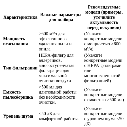
Рекомендуемые
модели (примеры,
Важные параметры
Характеристика
уточняйте
для выбора
актуальность
перед покупкой)
>600 м³/ч для
(Укажите
Мощность
эффективного
конкретные модели
всасывания
удаления пыли и
с мощностью >600
опила.
м³/ч)
HEPA-фильтр для
(Укажите
аллергиков,
конкретные модели
многоступенчатая
с HEPA-фильтрами
Тип фильтрации
фильтрация для
или
максимальной
многоступенчатой
очистки воздуха.
фильтрацией)
>500 мл для
(Укажите
Емкость
длительной работы
конкретные модели
пылесборника
без необходимости
с емкостью >500 мл)
очистки.
(Укажите
<50 дБ для
конкретные модели
Уровень шума
комфортной работы.
с уровнем шума <50
дБ)