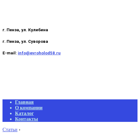
г. Пенза, ул. Кулибина
г. Пенза, ул. Суворова
E-mail:
info@evroholod58.ru
Primary
Главная
Navigation
О компании
Menu
Каталог
Контакты
Статьи
›