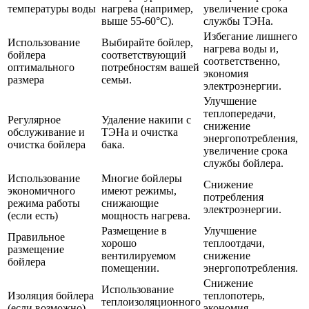
температуры воды
нагрева (например,
увеличение срока
выше 55-60°C).
службы ТЭНа.
Избегание лишнего
Использование
Выбирайте бойлер,
нагрева воды и,
бойлера
соответствующий
соответственно,
оптимального
потребностям вашей
экономия
размера
семьи.
электроэнергии.
Улучшение
теплопередачи,
Регулярное
Удаление накипи с
снижение
обслуживание и
ТЭНа и очистка
энергопотребления,
очистка бойлера
бака.
увеличение срока
службы бойлера.
Использование
Многие бойлеры
Снижение
экономичного
имеют режимы,
потребления
режима работы
снижающие
электроэнергии.
(если есть)
мощность нагрева.
Размещение в
Улучшение
Правильное
хорошо
теплоотдачи,
размещение
вентилируемом
снижение
бойлера
помещении.
энергопотребления.
Снижение
Использование
Изоляция бойлера
теплопотерь,
теплоизоляционного
(если возможно)
экономия