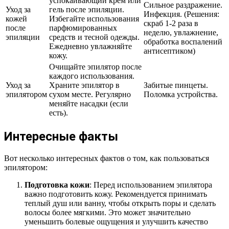
успокаивающий крем или
Сильное раздражение.
Уход за
гель после эпиляции.
Инфекция. (Решения:
кожей
Избегайте использования
скраб 1-2 раза в
после
парфюмированных
неделю, увлажнение,
эпиляции
средств и тесной одежды.
обработка воспалений
Ежедневно увлажняйте
антисептиком)
кожу.
Очищайте эпилятор после
каждого использования.
Уход за
Храните эпилятор в
Забитые пинцеты.
эпилятором
сухом месте. Регулярно
Поломка устройства.
меняйте насадки (если
есть).
Интересные факты
Вот несколько интересных фактов о том, как пользоваться
эпилятором:
Подготовка кожи
: Перед использованием эпилятора
важно подготовить кожу. Рекомендуется принимать
теплый душ или ванну, чтобы открыть поры и сделать
волосы более мягкими. Это может значительно
уменьшить болевые ощущения и улучшить качество