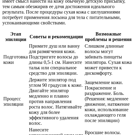
имеет смысл нанести на кожу обычную детскую присыпку,
тем самым обезжирив ее длчя достижения идеального
результата. После процедуры сухая кожа с шелушениями
потребует применения лосьона для тела с питательными,
успокаивающими свойствами.
Этап
Возможные
Советы и рекомендации
эпиляции
проблемы и решения
Примите душ или ванну
Слишком длинные
для размягчения кожи.
волосы могут
Подготовка
Подстригите волосы до
забивать пинцеты
кожи
длины 0,5-1 см. Нанесите
эпилятора. Сухая кожа
тальк или специальное
может привести к
средство для эпиляции.
дискомфорту.
Держите эпилятор под
Защемление кожи.
углом 90 градусов к коже.
Покраснение и
Двигайте эпилятор
раздражение. Боль.
медленно и плавно
Процесс
(Решения: медленнее
против направления
эпиляции
движение, натяжение
роста волос. Натягивайте
кожи, использование
кожу для более
охлаждающего геля
эффективного удаления
после эпиляции)
волос.
Нанесите
Вросшие волосы.