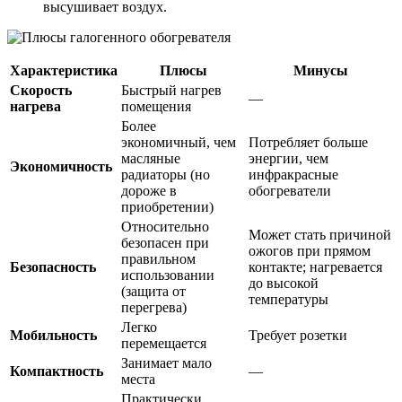
высушивает воздух.
Характеристика
Плюсы
Минусы
Скорость
Быстрый нагрев
—
нагрева
помещения
Более
экономичный, чем
Потребляет больше
масляные
энергии, чем
Экономичность
радиаторы (но
инфракрасные
дороже в
обогреватели
приобретении)
Относительно
Может стать причиной
безопасен при
ожогов при прямом
правильном
Безопасность
контакте; нагревается
использовании
до высокой
(защита от
температуры
перегрева)
Легко
Мобильность
Требует розетки
перемещается
Занимает мало
Компактность
—
места
Практически