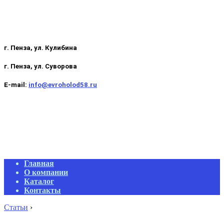
г. Пенза, ул. Кулибина
г. Пенза, ул. Суворова
E-mail:
info@evroholod58.ru
Primary
Главная
Navigation
О компании
Menu
Каталог
Контакты
Статьи
›