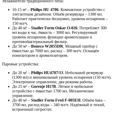
Увлажнители традиционного типа:
10-15 м² –
Philips HU 4706
. Компактное устройство с
элегантным дизайном. Объём резервуара – 1300 мл.
Работает практически бесшумно, уровень испарения –
150 мл/ч.
До 40 м² –
Stadler Form Oskar O-026
. Потребляет 300
мл воды в час, ёмкость – 3000 мл. Регулируемый
уровень испарения, функции ароматизации и
противобактериальный фильтр.
До 50 м² –
Boneco W2055DR
. Мощный прибор с
ёмкостью до 7000 мл, расход – 300 мл/ч. Оснащён
ионизатором и ароматизатором.
Паровые устройства:
До 20 м² –
Philips HU4707/13
. Небольшой резервуар
(1300 мл) и минимальный уровень испарения (150 мл/ч).
Электронное управление, два режима работы.
До 25 м² –
Gorenje H17B
. Лёгкое и мобильное
устройство с ёмкостью 1700 мл. Механическое
управление.
До 40 м² –
Stadler Form Fred F‐005EH
. Объём бака –
3700 мл, расход воды – 340 мл/ч. Надёжный и тихий,
встроенный гигростат.