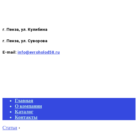
г. Пенза, ул. Кулибина
г. Пенза, ул. Суворова
E-mail:
info@evroholod58.ru
Primary
Главная
Navigation
О компании
Menu
Каталог
Контакты
Статьи
›