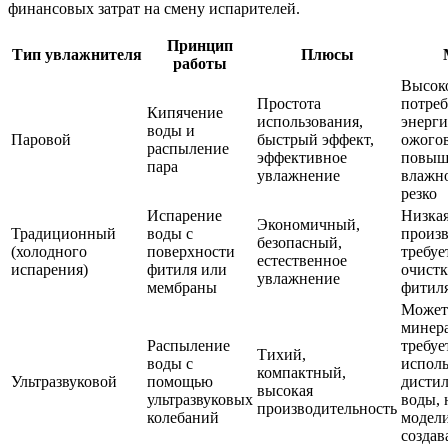
финансовых затрат на смену испарителей.
Принцип
Тип увлажнителя
Плюсы
работы
Высок
Простота
потре
Кипячение
использования,
энерги
воды и
Паровой
быстрый эффект,
ожогов
распыление
эффективное
повыш
пара
увлажнение
влажн
резко
Испарение
Низка
Экономичный,
Традиционный
воды с
произв
безопасный,
(холодного
поверхности
требуе
естественное
испарения)
фитиля или
очистк
увлажнение
мембраны
фитил
Может
минера
Распыление
требуе
Тихий,
воды с
испол
компактный,
Ультразвуковой
помощью
дисти
высокая
ультразвуковых
воды, 
производительность
колебаний
модели
создав