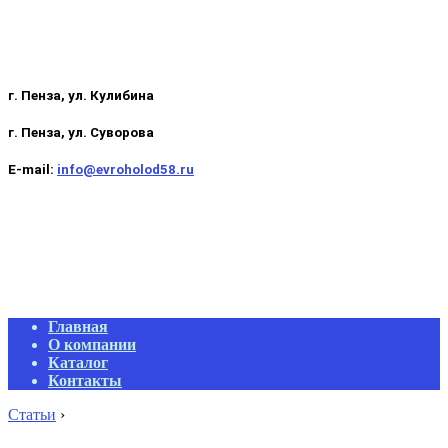
г. Пенза, ул. Кулибина
г. Пенза, ул. Суворова
E-mail:
info@evroholod58.ru
Primary
Главная
Navigation
О компании
Menu
Каталог
Контакты
Статьи
›