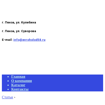
г. Пенза, ул. Кулибина
г. Пенза, ул. Суворова
E-mail:
info@evroholod58.ru
Primary
Главная
Navigation
О компании
Menu
Каталог
Контакты
Статьи
›