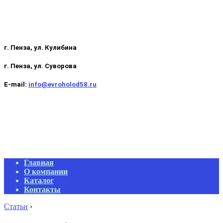
г. Пенза, ул. Кулибина
г. Пенза, ул. Суворова
E-mail:
info@evroholod58.ru
Primary
Главная
Navigation
О компании
Menu
Каталог
Контакты
Статьи
›