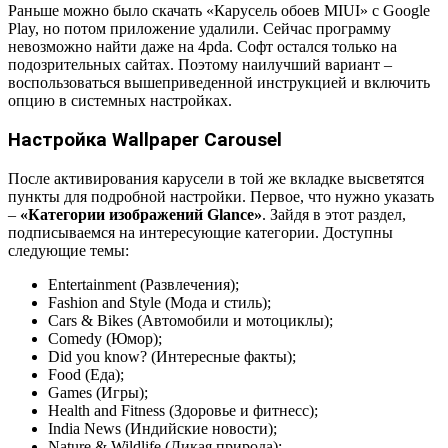
Раньше можно было скачать «Карусель обоев MIUI» с Google
Play, но потом приложение удалили. Сейчас программу
невозможно найти даже на 4pda. Софт остался только на
подозрительных сайтах. Поэтому наилучший вариант –
воспользоваться вышеприведенной инструкцией и включить
опцию в системных настройках.
Настройка Wallpaper Carousel
После активирования карусели в той же вкладке высветятся
пункты для подробной настройки. Первое, что нужно указать
–
«Категории изображений
Glance
»
. Зайдя в этот раздел,
подписываемся на интересующие категории. Доступны
следующие темы:
Entertainment (Развлечения);
Fashion and Style (Мода и стиль);
Cars & Bikes (Автомобили и мотоциклы);
Comedy (Юмор);
Did you know? (Интересные факты);
Food (Еда);
Games (Игры);
Health and Fitness (Здоровье и фитнесс);
India News (Индийские новости);
Nature & Wildlife (Дикая природа);