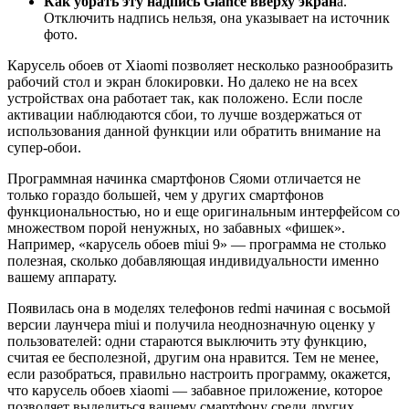
Как убрать эту надпись Glance вверху экран
а.
Отключить надпись нельзя, она указывает на источник
фото.
Карусель обоев от Xiaomi позволяет несколько разнообразить
рабочий стол и экран блокировки. Но далеко не на всех
устройствах она работает так, как положено. Если после
активации наблюдаются сбои, то лучше воздержаться от
использования данной функции или обратить внимание на
супер-обои.
Программная начинка смартфонов Сяоми отличается не
только гораздо большей, чем у других смартфонов
функциональностью, но и еще оригинальным интерфейсом со
множеством порой ненужных, но забавных «фишек».
Например, «карусель обоев miui 9» — программа не столько
полезная, сколько добавляющая индивидуальности именно
вашему аппарату.
Появилась она в моделях телефонов redmi начиная с восьмой
версии лаунчера miui и получила неоднозначную оценку у
пользователей: одни стараются выключить эту функцию,
считая ее бесполезной, другим она нравится. Тем не менее,
если разобраться, правильно настроить программу, окажется,
что карусель обоев xiaomi — забавное приложение, которое
позволяет выделиться вашему смартфону среди других