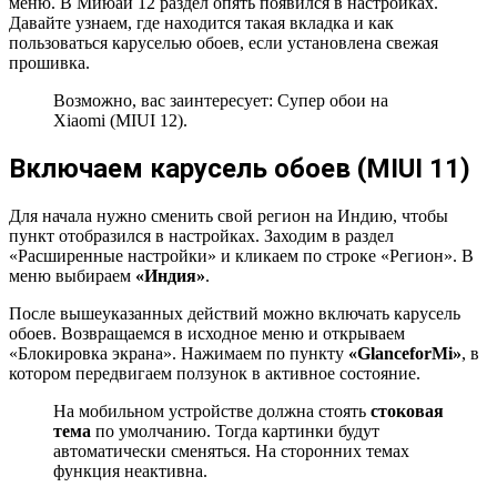
меню. В Миюай 12 раздел опять появился в настройках.
Давайте узнаем, где находится такая вкладка и как
пользоваться каруселью обоев, если установлена свежая
прошивка.
Возможно, вас заинтересует: Супер обои на
Xiaomi (MIUI 12).
Включаем карусель обоев (MIUI 11)
Для начала нужно сменить свой регион на Индию, чтобы
пункт отобразился в настройках. Заходим в раздел
«Расширенные настройки» и кликаем по строке «Регион». В
меню выбираем
«Индия»
.
После вышеуказанных действий можно включать карусель
обоев. Возвращаемся в исходное меню и открываем
«Блокировка экрана». Нажимаем по пункту
«
Glance
for
Mi
»
, в
котором передвигаем ползунок в активное состояние.
На мобильном устройстве должна стоять
стоковая
тема
по умолчанию. Тогда картинки будут
автоматически сменяться. На сторонних темах
функция неактивна.