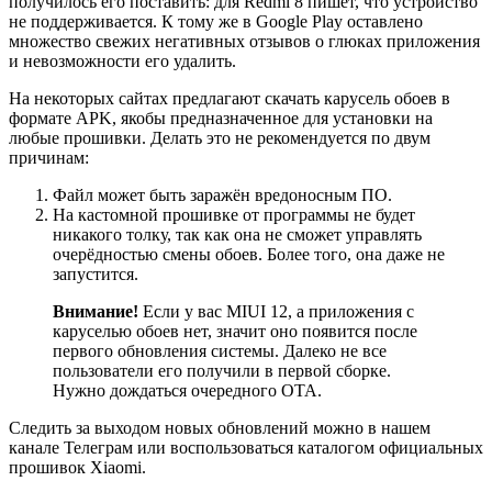
получилось его поставить: для Redmi 8 пишет, что устройство
не поддерживается. К тому же в Google Play оставлено
множество свежих негативных отзывов о глюках приложения
и невозможности его удалить.
На некоторых сайтах предлагают скачать карусель обоев в
формате APK, якобы предназначенное для установки на
любые прошивки. Делать это не рекомендуется по двум
причинам:
Файл может быть заражён вредоносным ПО.
На кастомной прошивке от программы не будет
никакого толку, так как она не сможет управлять
очерёдностью смены обоев. Более того, она даже не
запустится.
Внимание!
Если у вас MIUI 12, а приложения с
каруселью обоев нет, значит оно появится после
первого обновления системы. Далеко не все
пользователи его получили в первой сборке.
Нужно дождаться очередного ОТА.
Следить за выходом новых обновлений можно в нашем
канале Телеграм или воспользоваться каталогом официальных
прошивок Xiaomi.