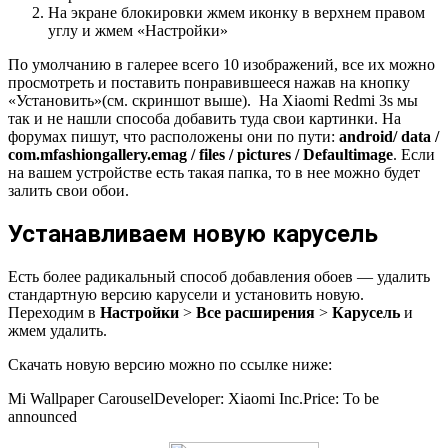
На экране блокировки жмем иконку в верхнем правом
углу и жмем «Настройки»
По умолчанию в галерее всего 10 изображений, все их можно
просмотреть и поставить понравившееся нажав на кнопку
«Установить»(см. скриншот выше). На Xiaomi Redmi 3s мы
так и не нашли способа добавить туда свои картинки. На
форумах пишут, что расположены они по пути:
android
/ data /
com.mfashiongallery.emag / files / pictures / Defaultimage
. Если
на вашем устройстве есть такая папка, то в нее можно будет
залить свои обои.
Устанавливаем новую карусель
Есть более радикальный способ добавления обоев — удалить
стандартную версию карусели и установить новую.
Переходим в
Настройки
>
Все расширения
>
Карусель
и
жмем удалить.
Скачать новую версию можно по ссылке ниже:
Mi Wallpaper Carousel
Developer:
Xiaomi Inc.
Price:
To be
announced