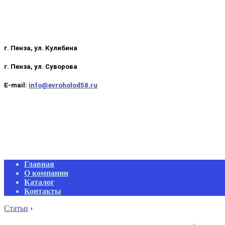
г. Пенза, ул. Кулибина
г. Пенза, ул. Суворова
E-mail:
info@evroholod58.ru
Primary
Главная
Navigation
О компании
Menu
Каталог
Контакты
Статьи
›