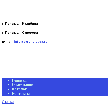
г. Пенза, ул. Кулибина
г. Пенза, ул. Суворова
E-mail:
info@evroholod58.ru
Primary
Главная
Navigation
О компании
Menu
Каталог
Контакты
Статьи
›