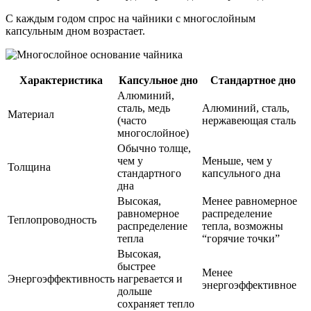
С каждым годом спрос на чайники с многослойным
капсульным дном возрастает.
Характеристика
Капсульное дно
Стандартное дно
Алюминий,
сталь, медь
Алюминий, сталь,
Материал
(часто
нержавеющая сталь
многослойное)
Обычно толще,
чем у
Меньше, чем у
Толщина
стандартного
капсульного дна
дна
Высокая,
Менее равномерное
равномерное
распределение
Теплопроводность
распределение
тепла, возможны
тепла
“горячие точки”
Высокая,
быстрее
Менее
Энергоэффективность
нагревается и
энергоэффективное
дольше
сохраняет тепло