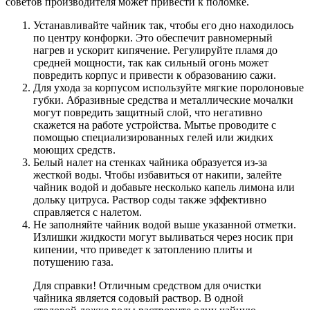
советов производителя может привести к поломке.
Устанавливайте чайник так, чтобы его дно находилось
по центру конфорки. Это обеспечит равномерный
нагрев и ускорит кипячение. Регулируйте пламя до
средней мощности, так как сильный огонь может
повредить корпус и привести к образованию сажи.
Для ухода за корпусом используйте мягкие поролоновые
губки. Абразивные средства и металлические мочалки
могут повредить защитный слой, что негативно
скажется на работе устройства. Мытье проводите с
помощью специализированных гелей или жидких
моющих средств.
Белый налет на стенках чайника образуется из-за
жесткой воды. Чтобы избавиться от накипи, залейте
чайник водой и добавьте несколько капель лимона или
дольку цитруса. Раствор соды также эффективно
справляется с налетом.
Не заполняйте чайник водой выше указанной отметки.
Излишки жидкости могут выливаться через носик при
кипении, что приведет к затоплению плиты и
потушению газа.
Для справки! Отличным средством для очистки
чайника является содовый раствор. В одной