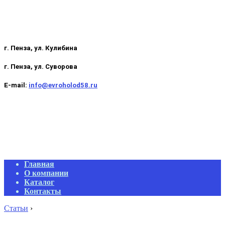
г. Пенза, ул. Кулибина
г. Пенза, ул. Суворова
E-mail:
info@evroholod58.ru
Primary
Главная
Navigation
О компании
Menu
Каталог
Контакты
Статьи
›