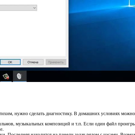
 тихим, нужно сделать диагностику. В домашних условиях можн
льмов, музыкальных композиций и т.п. Если один файл проигрыв
е.
ки. Последняя находится на панели задач рядом с часами. Возм