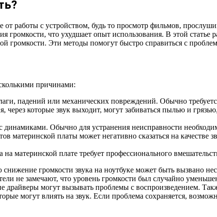
ть?
е от работы с устройством, будь то просмотр фильмов, прослуш
я громкости, что ухудшает опыт использования. В этой статье 
ой громкости. Эти методы помогут быстро справиться с проблем
есколькими причинами:
влаги, падений или механических повреждений. Обычно требуетс
, через которые звук выходит, могут забиваться пылью и грязью
с динамиками. Обычно для устранения неисправности необходим
ов материнской платы может негативно сказаться на качестве зв
 на материнской плате требует профессионального вмешательств
 снижение громкости звука на ноутбуке может быть вызвано не
тели не замечают, что уровень громкости был случайно уменьшен
шие драйверы могут вызывать проблемы с воспроизведением. Та
орые могут влиять на звук. Если проблема сохраняется, возможн