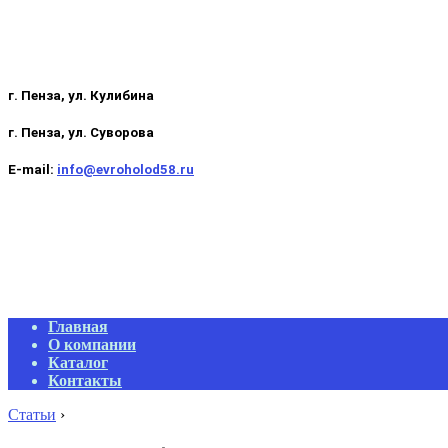
г. Пенза, ул. Кулибина
г. Пенза, ул. Суворова
E-mail:
info@evroholod58.ru
Primary
Главная
Navigation
О компании
Menu
Каталог
Контакты
Статьи
›