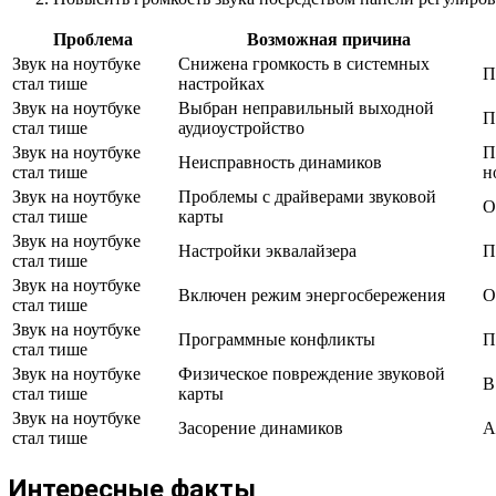
Проблема
Возможная причина
Звук на ноутбуке
Снижена громкость в системных
П
стал тише
настройках
Звук на ноутбуке
Выбран неправильный выходной
П
стал тише
аудиоустройство
Звук на ноутбуке
П
Неисправность динамиков
стал тише
н
Звук на ноутбуке
Проблемы с драйверами звуковой
О
стал тише
карты
Звук на ноутбуке
Настройки эквалайзера
П
стал тише
Звук на ноутбуке
Включен режим энергосбережения
О
стал тише
Звук на ноутбуке
Программные конфликты
П
стал тише
Звук на ноутбуке
Физическое повреждение звуковой
В
стал тише
карты
Звук на ноутбуке
Засорение динамиков
А
стал тише
Интересные факты