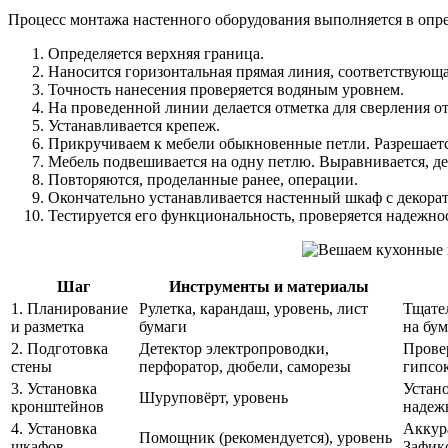
Процесс монтажа настенного оборудования выполняется в опр
Определяется верхняя граница.
Наносится горизонтальная прямая линия, соответствующа
Точность нанесения проверяется водяным уровнем.
На проведенной линии делается отметка для сверления от
Устанавливается крепеж.
Прикручиваем к мебели обыкновенные петли. Разрешаетс
Мебель подвешивается на одну петлю. Выравнивается, дел
Повторяются, проделанные ранее, операции.
Окончательно устанавливается настенный шкаф с декора
Тестируется его функциональность, проверяется надежно
Шаг
Инструменты и материалы
1. Планирование
Рулетка, карандаш, уровень, лист
Тщате
и разметка
бумаги
на бум
2. Подготовка
Детектор электропроводки,
Провер
стены
перфоратор, дюбели, саморезы
гипсок
3. Установка
Устан
Шуруповёрт, уровень
кронштейнов
надеж
4. Установка
Аккур
Помощник (рекомендуется), уровень
шкафов
Зафик