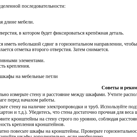
еделенной последовательности:
я длине мебели.
верстия, в котором будет фиксироваться крепёжная деталь.
я иметь небольшой сдвиг в горизонтальном направлении, чтоб
ается отметка второго отверстия. Затем снимается.
тивными элементами.
сть крепления.
Советы и реко
льно измерьте стену и расстояние между шкафами. Учтите распо
аге перед началом работы.
ьте стену на наличие электропроводки и труб. Используйте под
артон и т.д.). Убедитесь, что стена достаточно прочная для веса
овите кронштейны на стену строго по уровню, соблюдая расстоя
ность крепления кронштейнов.
атно повесьте шкафы на кронштейны. Проверьте горизонтальнос
сируйте шкафы дополнительно, если необходимо.