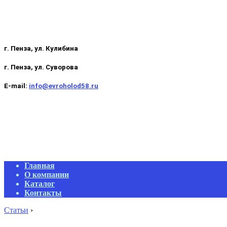
г. Пенза, ул. Кулибина
г. Пенза, ул. Суворова
E-mail:
info@evroholod58.ru
Primary
Главная
Navigation
О компании
Menu
Каталог
Контакты
Статьи
›