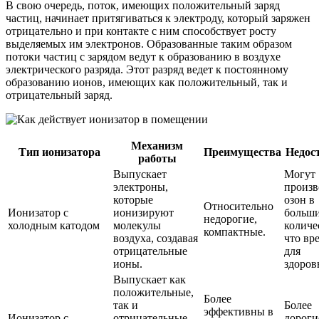
В свою очередь, поток, имеющих положительный заряд
частиц, начинает притягиваться к электроду, который заряжен
отрицательно и при контакте с ним способствует росту
выделяемых им электронов. Образованные таким образом
потоки частиц с зарядом ведут к образованию в воздухе
электрического разряда. Этот разряд ведет к постоянному
образованию ионов, имеющих как положительный, так и
отрицательный заряд.
Механизм
Тип ионизатора
Преимущества
Недос
работы
Выпускает
Могут
электроны,
произв
которые
озон в
Относительно
Ионизатор с
ионизируют
больш
недорогие,
холодным катодом
молекулы
количе
компактные.
воздуха, создавая
что вр
отрицательные
для
ионы.
здоров
Выпускает как
положительные,
Более
так и
Более
эффективны в
Ионизатор с
отрицательные
дороги