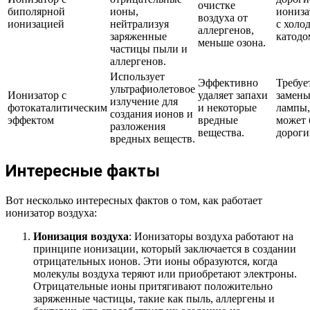
очистке
биполярной
ионы,
иониз
воздуха от
ионизацией
нейтрализуя
с холо
аллергенов,
заряженные
катодо
меньше озона.
частицы пыли и
аллергенов.
Использует
Эффективно
Требуе
ультрафиолетовое
Ионизатор с
удаляет запахи
замен
излучение для
фотокаталитическим
и некоторые
лампы,
создания ионов и
эффектом
вредные
может 
разложения
вещества.
дороги
вредных веществ.
Интересные факты
Вот несколько интересных фактов о том, как работает
ионизатор воздуха:
Ионизация воздуха
: Ионизаторы воздуха работают на
принципе ионизации, который заключается в создании
отрицательных ионов. Эти ионы образуются, когда
молекулы воздуха теряют или приобретают электроны.
Отрицательные ионы притягивают положительно
заряженные частицы, такие как пыль, аллергены и