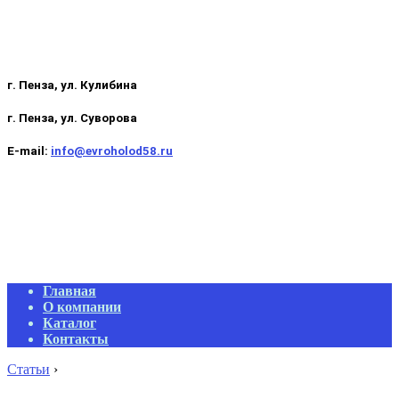
г. Пенза, ул. Кулибина
г. Пенза, ул. Суворова
E-mail:
info@evroholod58.ru
Primary
Главная
Navigation
О компании
Menu
Каталог
Контакты
Статьи
›