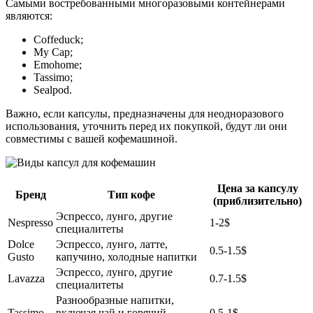
Самыми востребованными многоразовыми контейнерами
являются:
Coffeduck;
My Cap;
Emohome;
Tassimo;
Sealpod.
Важно, если капсулы, предназначены для неодноразового
использования, уточнить перед их покупкой, будут ли они
совместимы с вашей кофемашиной.
Цена за капсулу
Бренд
Тип кофе
(приблизительно)
Эспрессо, лунго, другие
Nespresso
1-2$
специалитеты
Dolce
Эспрессо, лунго, латте,
0.5-1.5$
Gusto
капучино, холодные напитки
Эспрессо, лунго, другие
Lavazza
0.7-1.5$
специалитеты
Разнообразные напитки,
Tassimo
включая чай и горячий
0.5-1$