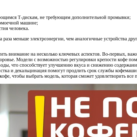
щающимся Т-дискам, не требующим дополнительной промывки;
домоечной машине;
стия человека.
а раза меньше электроэнергии, чем аналогичные устройства дру
ть внимание на несколько ключевых аспектов. Во-первых, важно
доровье. Модели с возможностью регулировки крепости кофе помо
 воды, что способствует улучшению вкуса и снижению содержан
чистка и декальцинация помогут продлить срок службы кофемаши
офе, чтобы выбрать модель, которая сможет удовлетворить все п