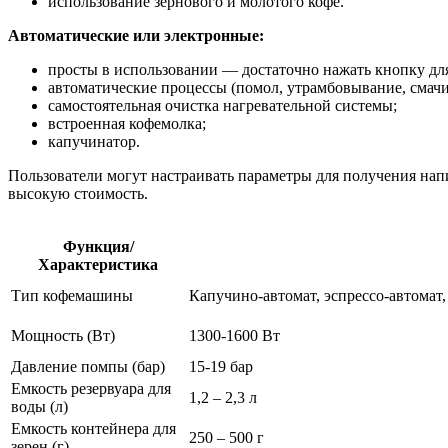
использование зернового и молотого кофе.
Автоматические или электронные:
просты в использовании — достаточно нажать кнопку дл
автоматические процессы (помол, утрамбовывание, смачи
самостоятельная очистка нагревательной системы;
встроенная кофемолка;
капучинатор.
Пользователи могут настраивать параметры для получения на
высокую стоимость.
Функция/
Характеристика
Тип кофемашины
Капучино-автомат, эспрессо-автомат,
Мощность (Вт)
1300-1600 Вт
Давление помпы (бар)
15-19 бар
Емкость резервуара для
1,2 – 2,3 л
воды (л)
Емкость контейнера для
250 – 500 г
зерен (г)