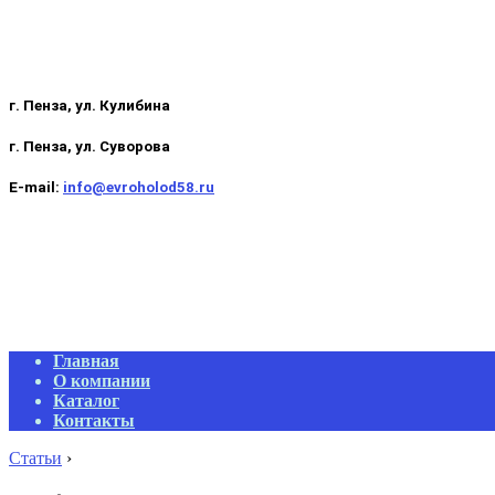
г. Пенза, ул. Кулибина
г. Пенза, ул. Суворова
E-mail:
info@evroholod58.ru
Primary
Главная
Navigation
О компании
Menu
Каталог
Контакты
Статьи
›