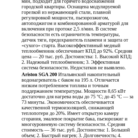
мин, подходит для горячего водоснабжения
городской квартиры. Оснащена модулируемой
горелкой из нержавеющей стали, плавной
регулировкой мощности, пьезорозжигом,
автоподжигом и комбинированной арматурой для
включения при протоке 2,5 л/мин. В системе
безопасности есть ограничитель температуры,
датчик тяги, предохранитель пламени и защита от
«сухого» старта. Высокоэффективный медный
теплообменник обеспечивает КПД до 92%. Средняя
цена — 20 тыс. руб. Достоинства: 1. Высокий КПД;
2. Надежный теплообменник; 3. Эффективная
система безопасности. Недостатков не выявлено.
Ariston SGA 200
Итальянский накопительный
водонагреватель с баком на 195 л. Отличается
низким потреблением топлива и точным
поддержанием температуры. Мощности 8,65 кВт
достаточно для нагрева воды до 75 °С; до 45 °С — за
73 минуты. Экономичность обеспечивается
качественной термоизоляцией, снижающей
теплопотери до 20%. Имеет открытую камеру
сгорания, эмалевое покрытие бака, пьезорозжиг и
многоуровневую систему безопасности. Средняя
стоимость — 36 тыс. руб. Достоинства: 1. Большой
объем; 2. Быстрый нагрев; 3. Долговечность; 4.