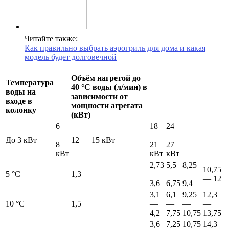
Читайте также:
Как правильно выбрать аэрогриль для дома и какая
модель будет долговечной
Объём нагретой до
Температура
40 °С воды (л/мин) в
воды на
зависимости от
входе в
мощности агрегата
колонку
(кВт)
6
18
24
—
—
—
До 3 кВт
12 — 15 кВт
8
21
27
кВт
кВт
кВт
2,73
5,5
8,25
10,75
5 °С
1,3
—
—
—
— 12
3,6
6,75
9,4
3,1
6,1
9,25
12,3
10 °С
1,5
—
—
—
—
4,2
7,75
10,75
13,75
3,6
7,25
10,75
14,3