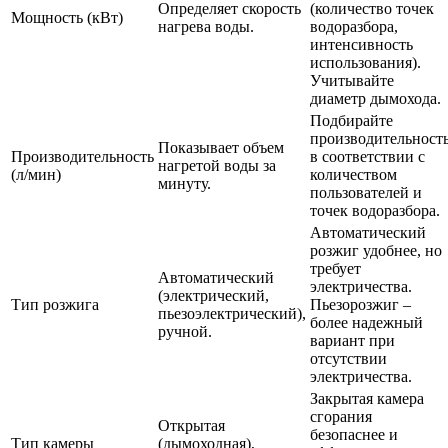
Определяет скорость
(количество точек
Мощность (кВт)
нагрева воды.
водоразбора,
интенсивность
использования).
Учитывайте
диаметр дымохода.
Подбирайте
производительност
Показывает объем
Производительность
в соответствии с
нагретой воды за
(л/мин)
количеством
минуту.
пользователей и
точек водоразбора.
Автоматический
розжиг удобнее, но
требует
Автоматический
электричества.
(электрический,
Тип розжига
Пьезорозжиг –
пьезоэлектрический),
более надежный
ручной.
вариант при
отсутствии
электричества.
Закрытая камера
сгорания
Открытая
безопаснее и
Тип камеры
(дымоходная),