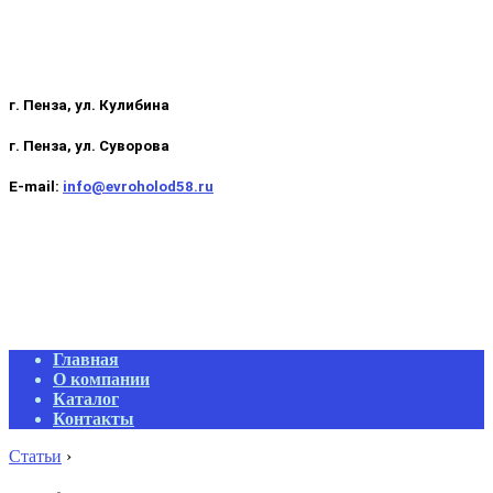
г. Пенза, ул. Кулибина
г. Пенза, ул. Суворова
E-mail:
info@evroholod58.ru
Primary
Главная
Navigation
О компании
Menu
Каталог
Контакты
Статьи
›