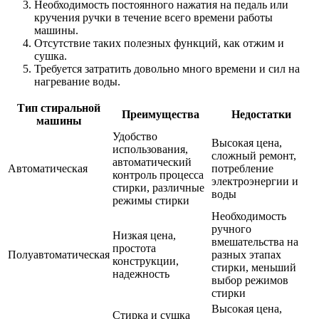
Необходимость постоянного нажатия на педаль или
кручения ручки в течение всего времени работы
машины.
Отсутствие таких полезных функций, как отжим и
сушка.
Требуется затратить довольно много времени и сил на
нагревание воды.
Тип стиральной
Преимущества
Недостатки
машины
Удобство
Высокая цена,
использования,
сложный ремонт,
автоматический
Автоматическая
потребление
контроль процесса
электроэнергии и
стирки, различные
воды
режимы стирки
Необходимость
ручного
Низкая цена,
вмешательства на
простота
Полуавтоматическая
разных этапах
конструкции,
стирки, меньший
надежность
выбор режимов
стирки
Высокая цена,
Стирка и сушка