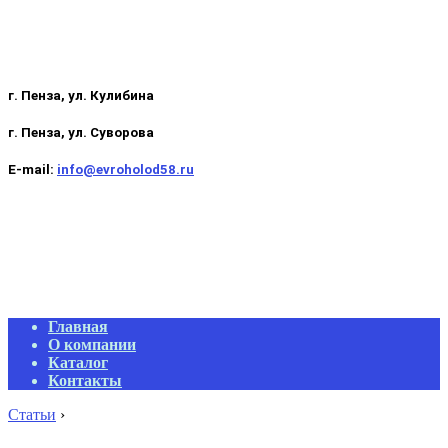
г. Пенза, ул. Кулибина
г. Пенза, ул. Суворова
E-mail:
info@evroholod58.ru
Primary
Главная
Navigation
О компании
Menu
Каталог
Контакты
Статьи
›