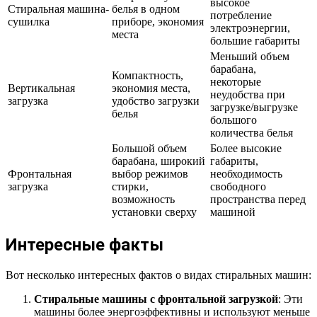
высокое
Стиральная машина-
белья в одном
потребление
сушилка
приборе, экономия
электроэнергии,
места
большие габариты
Меньший объем
барабана,
Компактность,
некоторые
Вертикальная
экономия места,
неудобства при
загрузка
удобство загрузки
загрузке/выгрузке
белья
большого
количества белья
Большой объем
Более высокие
барабана, широкий
габариты,
Фронтальная
выбор режимов
необходимость
загрузка
стирки,
свободного
возможность
пространства перед
установки сверху
машиной
Интересные факты
Вот несколько интересных фактов о видах стиральных машин:
Стиральные машины с фронтальной загрузкой
: Эти
машины более энергоэффективны и используют меньше