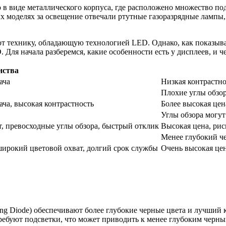
в виде металлического корпуса, где расположено множество по
х моделях за освещение отвечали ртутные газоразрядные лампы,
т технику, обладающую технологией LED. Однако, как показыва
 Для начала разберемся, какие особенности есть у дисплеев, и 
нства
ача
Низкая контрастно
Плохие углы обзор
ача, высокая контрастность
Более высокая цен
Углы обзора могут
т, превосходные углы обзора, быстрый отклик
Высокая цена, рис
Менее глубокий ч
 широкий цветовой охват, долгий срок службы
Очень высокая це
ing Diode) обеспечивают более глубокие черные цвета и лучший к
 требуют подсветки, что может приводить к менее глубоким черн