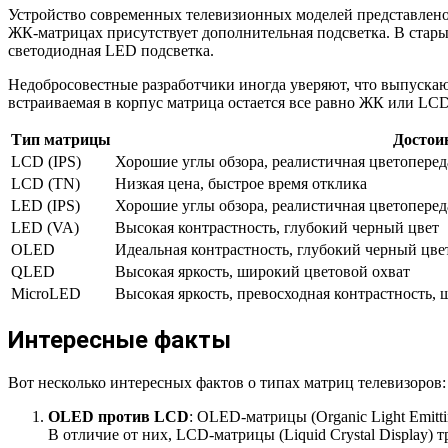
Устройство современных телевизионных моделей представлено 
ЖК-матрицах присутствует дополнительная подсветка. В стары
светодиодная LED подсветка.
Недобросовестные разработчики иногда уверяют, что выпускаю
встраиваемая в корпус матрица остается все равно ЖК или LCD.
Тип матрицы
Достои
LCD (IPS)
Хорошие углы обзора, реалистичная цветоперед
LCD (TN)
Низкая цена, быстрое время отклика
LED (IPS)
Хорошие углы обзора, реалистичная цветоперед
LED (VA)
Высокая контрастность, глубокий черный цвет
OLED
Идеальная контрастность, глубокий черный цве
QLED
Высокая яркость, широкий цветовой охват
MicroLED
Высокая яркость, превосходная контрастность,
Интересные факты
Вот несколько интересных фактов о типах матриц телевизоров:
OLED против LCD
: OLED-матрицы (Organic Light Emitt
В отличие от них, LCD-матрицы (Liquid Crystal Display)