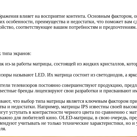
бражения влияет на восприятие контента. Основным фактором, 
 их особенности, преимущества и недостатки, что поможет вам с
йство, соответствующее вашим потребностям и предпочтениям.
 типа экранов:
так из-за работы матрицы, состоящей из жидких кристаллов, ко
визоры называют LED. Их матрица состоит из светодиодов, а ярк
тели телевизоров постоянно совершенствуют продукцию, предл
вестные бренды лицензируют свои разработки и присваивают и
вают, что выбор типа матрицы является ключевым фактором при
ва и недостатки. Например, матрицы IPS известны своей высоко
гут уступать в контрастности черного цвета по сравнению с м
 важно для любителей кино. OLED-матрицы, в свою очередь, пред
ендуют учитывать не только технические характеристики, но и 
ля.