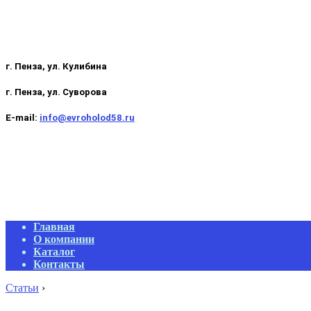
г. Пенза, ул. Кулибина
г. Пенза, ул. Суворова
E-mail:
info@evroholod58.ru
Primary
Главная
Navigation
О компании
Menu
Каталог
Контакты
Статьи
›