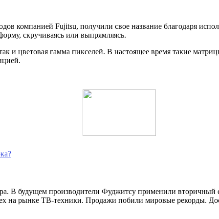
одов компанией Fujitsu, получили свое название благодаря ис
форму, скручиваясь или выпрямляясь.
так и цветовая гамма пикселей. В настоящее время такие матриц
нцией.
рка?
а. В будущем производители Фуджитсу применили вторичный сло
ех на рынке ТВ-техники. Продажи побили мировые рекорды. Дос