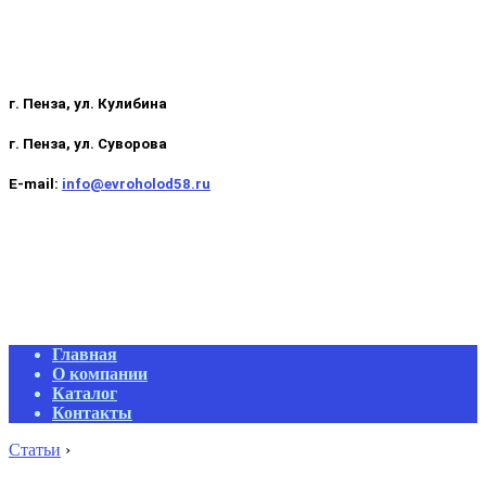
г. Пенза, ул. Кулибина
г. Пенза, ул. Суворова
E-mail:
info@evroholod58.ru
Primary
Главная
Navigation
О компании
Menu
Каталог
Контакты
Статьи
›