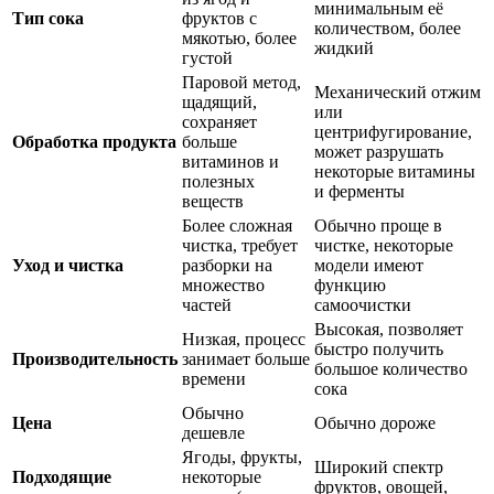
минимальным её
Тип сока
фруктов с
количеством, более
мякотью, более
жидкий
густой
Паровой метод,
Механический отжим
щадящий,
или
сохраняет
центрифугирование,
Обработка продукта
больше
может разрушать
витаминов и
некоторые витамины
полезных
и ферменты
веществ
Более сложная
Обычно проще в
чистка, требует
чистке, некоторые
Уход и чистка
разборки на
модели имеют
множество
функцию
частей
самоочистки
Высокая, позволяет
Низкая, процесс
быстро получить
Производительность
занимает больше
большое количество
времени
сока
Обычно
Цена
Обычно дороже
дешевле
Ягоды, фрукты,
Широкий спектр
Подходящие
некоторые
фруктов, овощей,