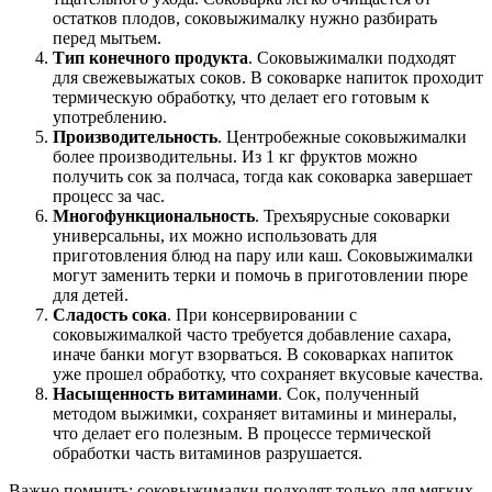
остатков плодов, соковыжималку нужно разбирать
перед мытьем.
Тип конечного продукта
. Соковыжималки подходят
для свежевыжатых соков. В соковарке напиток проходит
термическую обработку, что делает его готовым к
употреблению.
Производительность
. Центробежные соковыжималки
более производительны. Из 1 кг фруктов можно
получить сок за полчаса, тогда как соковарка завершает
процесс за час.
Многофункциональность
. Трехъярусные соковарки
универсальны, их можно использовать для
приготовления блюд на пару или каш. Соковыжималки
могут заменить терки и помочь в приготовлении пюре
для детей.
Сладость сока
. При консервировании с
соковыжималкой часто требуется добавление сахара,
иначе банки могут взорваться. В соковарках напиток
уже прошел обработку, что сохраняет вкусовые качества.
Насыщенность витаминами
. Сок, полученный
методом выжимки, сохраняет витамины и минералы,
что делает его полезным. В процессе термической
обработки часть витаминов разрушается.
Важно помнить: соковыжималки подходят только для мягких