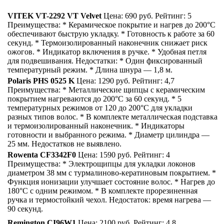
VITEK VT-2292 VT Velvet
Цена: 690 руб. Рейтинг: 5
Преимущества: * Керамическое покрытие и нагрев до 200°С
обеспечивают быструю укладку. * Готовность к работе за 60
секунд. * Термоизолированный наконечник снижает риск
ожогов. * Индикатор включения в ручке. * Удобная петля
для подвешивания. Недостатки: * Один фиксированный
температурный режим. * Длина шнура — 1,8 м.
Polaris PHS 0525 K
Цена: 1290 руб. Рейтинг: 4,7
Преимущества: * Металлические щипцы с керамическим
покрытием нагреваются до 200°С за 60 секунд. * 5
температурных режимов от 120 до 200°С для укладки
разных типов волос. * В комплекте металлическая подставка
и термоизолированный наконечник. * Индикаторы
готовности и выбранного режима. * Диаметр цилиндра —
25 мм. Недостатков не выявлено.
Rowenta CF3342F0
Цена: 1590 руб. Рейтинг: 4
Преимущества: * Электрощипцы для укладки локонов
диаметром 38 мм с турмалиново-кератиновым покрытием. *
Функция ионизации улучшает состояние волос. * Нагрев до
180°С с одним режимом. * В комплекте прорезиненная
ручка и термостойкий чехол. Недостаток: время нагрева —
90 секунд.
Remington CI96W1
Цена: 2100 руб. Рейтинг: 4,8