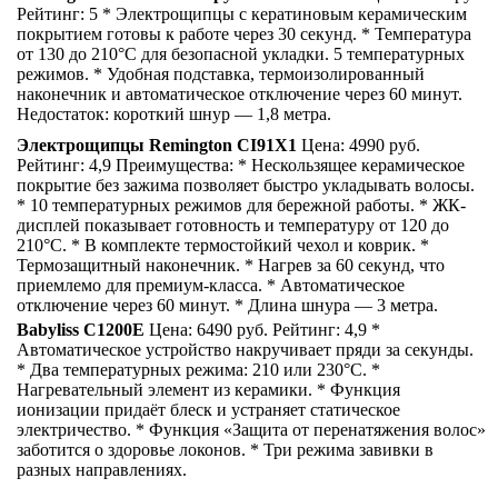
Рейтинг: 5 * Электрощипцы с кератиновым керамическим
покрытием готовы к работе через 30 секунд. * Температура
от 130 до 210°С для безопасной укладки. 5 температурных
режимов. * Удобная подставка, термоизолированный
наконечник и автоматическое отключение через 60 минут.
Недостаток: короткий шнур — 1,8 метра.
Электрощипцы Remington CI91X1
Цена: 4990 руб.
Рейтинг: 4,9 Преимущества: * Нескользящее керамическое
покрытие без зажима позволяет быстро укладывать волосы.
* 10 температурных режимов для бережной работы. * ЖК-
дисплей показывает готовность и температуру от 120 до
210°С. * В комплекте термостойкий чехол и коврик. *
Термозащитный наконечник. * Нагрев за 60 секунд, что
приемлемо для премиум-класса. * Автоматическое
отключение через 60 минут. * Длина шнура — 3 метра.
Babyliss C1200E
Цена: 6490 руб. Рейтинг: 4,9 *
Автоматическое устройство накручивает пряди за секунды.
* Два температурных режима: 210 или 230°С. *
Нагревательный элемент из керамики. * Функция
ионизации придаёт блеск и устраняет статическое
электричество. * Функция «Защита от перенатяжения волос»
заботится о здоровье локонов. * Три режима завивки в
разных направлениях.