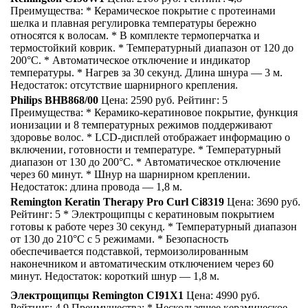
Преимущества: * Керамическое покрытие с протеинами
шелка и плавная регулировка температуры бережно
относятся к волосам. * В комплекте термоперчатка и
термостойкий коврик. * Температурный диапазон от 120 до
200°С. * Автоматическое отключение и индикатор
температуры. * Нагрев за 30 секунд. Длина шнура — 3 м.
Недостаток: отсутствие шарнирного крепления.
Philips BHB868/00
Цена: 2590 руб. Рейтинг: 5
Преимущества: * Керамико-кератиновое покрытие, функция
ионизации и 8 температурных режимов поддерживают
здоровье волос. * LCD-дисплей отображает информацию о
включении, готовности и температуре. * Температурный
диапазон от 130 до 200°С. * Автоматическое отключение
через 60 минут. * Шнур на шарнирном креплении.
Недостаток: длина провода — 1,8 м.
Remington Keratin Therapy Pro Curl Ci8319
Цена: 3690 руб.
Рейтинг: 5 * Электрощипцы с кератиновым покрытием
готовы к работе через 30 секунд. * Температурный диапазон
от 130 до 210°С с 5 режимами. * Безопасность
обеспечивается подставкой, термоизолированным
наконечником и автоматическим отключением через 60
минут. Недостаток: короткий шнур — 1,8 м.
Электрощипцы Remington CI91X1
Цена: 4990 руб.
Рейтинг: 4,9 Преимущества: * Нескользящее керамическое