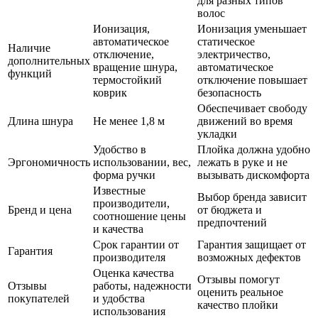
для разных типов
волос
Ионизация,
Ионизация уменьшает
автоматическое
статическое
Наличие
отключение,
электричество,
дополнительных
вращение шнура,
автоматическое
функций
термостойкий
отключение повышает
коврик
безопасность
Обеспечивает свободу
Длина шнура
Не менее 1,8 м
движений во время
укладки
Удобство в
Плойка должна удобно
Эргономичность
использовании, вес,
лежать в руке и не
форма ручки
вызывать дискомфорта
Известные
Выбор бренда зависит
производители,
Бренд и цена
от бюджета и
соотношение цены
предпочтений
и качества
Срок гарантии от
Гарантия защищает от
Гарантия
производителя
возможных дефектов
Оценка качества
Отзывы помогут
Отзывы
работы, надежности
оценить реальное
покупателей
и удобства
качество плойки
использования