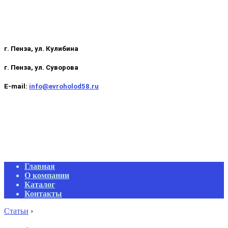
г. Пенза, ул. Кулибина
г. Пенза, ул. Суворова
E-mail:
info@evroholod58.ru
Primary
Главная
Navigation
О компании
Menu
Каталог
Контакты
Статьи
›