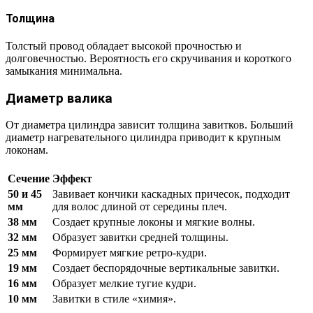
Толщина
Толстый провод обладает высокой прочностью и
долговечностью. Вероятность его скручивания и короткого
замыкания минимальна.
Диаметр валика
От диаметра цилиндра зависит толщина завитков. Больший
диаметр нагревательного цилиндра приводит к крупным
локонам.
Сечение
Эффект
50 и 45
Завивает кончики каскадных причесок, подходит
мм
для волос длиной от середины плеч.
38 мм
Создает крупные локоны и мягкие волны.
32 мм
Образует завитки средней толщины.
25 мм
Формирует мягкие ретро-кудри.
19 мм
Создает беспорядочные вертикальные завитки.
16 мм
Образует мелкие тугие кудри.
10 мм
Завитки в стиле «химия».