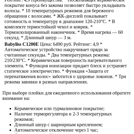
покрытие конуса без зажима позволяет быстро укладывать
волосы. * 10 температурных режимов для бережного
обращения с волосами. * ЖК-дисплей показывает
готовность и температуру в диапазоне 120-210°С. * В
комплекте термостойкий чехол и коврик. *
Термоизолированный наконечник. * Время нагрева — 60
секунд. * Длинный шнур — 3 м.
Babyliss C1200E
Цена: 6490 руб. Рейтинг: 4,9 *
Автоматическое устройство накручивает пряди за
считанные секунды. * Два температурных режима:
210/230°С. * Керамическая поверхность нагревательного
элемента. * Функция ионизации придает блеск и устраняет
статическое электричество. * Функция «Защита от
перенатяжения волос» заботится о здоровье локонов. * Три
режима завивки в разных направлениях.
При выборе плойки для ежедневного использования обратите
внимание на:
Керамическое или турмалиновое покрытие;
Наличие терморегулятора и 2-3 температурных
режимов;
Длинный шнур с шарнирным креплением;
Автоматическое отключение через 1 час;