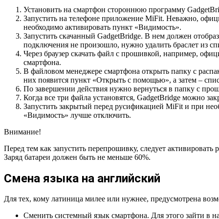
Установить на смартфон стороннюю программу GadgetBridg
Запустить на телефоне приложение MiFit. Неважно, офиц
необходимо активировать пункт «Видимость».
Запустить скачанный GadgetBridge. В нем должен отобра
подключения не произошло, нужно удалить браслет из сп
Через браузер скачать файл с прошивкой, например, офи
смартфона.
В файловом менеджере смартфона открыть папку с распак
них появится пункт «Открыть с помощью», а затем – спис
По завершении действия нужно вернуться в папку с прош
Когда все три файла установятся, GadgetBridge можно за
Запустить закрытый перед русификацией MiFit и при не
«Видимость» лучше отключить.
Внимание!
Перед тем как запустить перепрошивку, следует активировать
Заряд батареи должен быть не меньше 60%.
Смена языка на английский
Для тех, кому латиница милее или нужнее, предусмотрена возм
Сменить системный язык смартфона. Для этого зайти в на