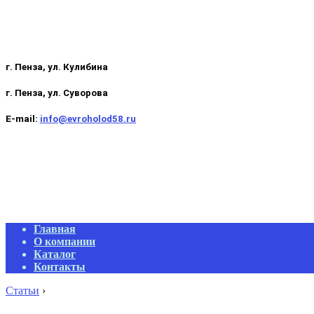
г. Пенза, ул. Кулибина
г. Пенза, ул. Суворова
E-mail:
info@evroholod58.ru
Primary
Главная
Navigation
О компании
Menu
Каталог
Контакты
Статьи
›