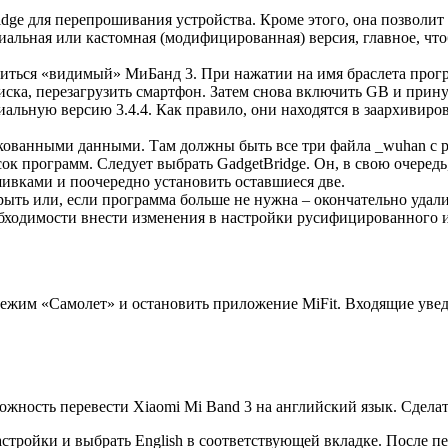
e для перепрошивания устройства. Кроме этого, она позволит и
иальная или кастомная (модифицированная) версия, главное, чт
зиться «видимый» МиБанд 3. При нажатии на имя браслета прогр
иска, перезагрузить смартфон. Затем снова включить GB и при
циальную версию 3.4.4. Как правило, они находятся в заархивир
ованными данными. Там должны быть все три файла _wuhan с рас
ок программ. Следует выбрать GadgetBridge. Он, в свою очеред
ивками и поочередно установить оставшиеся две.
крыть или, если программа больше не нужна – окончательно удали
обходимости внести изменения в настройки русифицированного и
 режим «Самолет» и остановить приложение MiFit. Входящие ув
ожность перевести Xiaomi Mi Band 3 на английский язык. Сдела
стройки и выбрать English в соответствующей вкладке. После пе