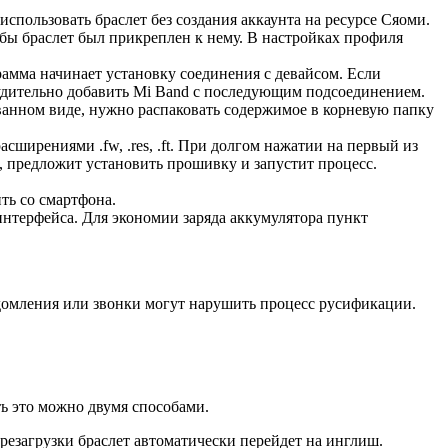
спользовать браслет без создания аккаунта на ресурсе Сяоми.
обы браслет был прикреплен к нему. В настройках профиля
амма начинает установку соединения с девайсом. Если
нудительно добавить Mi Band с последующим подсоединением.
ованном виде, нужно распаковать содержимое в корневую папку
ширениями .fw, .res, .ft. При долгом нажатии на первый из
ь, предложит установить прошивку и запустит процесс.
ть со смартфона.
нтерфейса. Для экономии заряда аккумулятора пункт
едомления или звонки могут нарушить процесс русификации.
ть это можно двумя способами.
резагрузки браслет автоматически перейдет на инглиш.