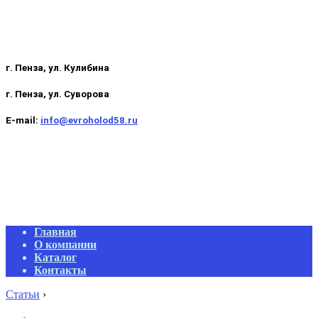
г. Пенза, ул. Кулибина
г. Пенза, ул. Суворова
E-mail:
info@evroholod58.ru
Primary
Главная
Navigation
О компании
Menu
Каталог
Контакты
Статьи
›