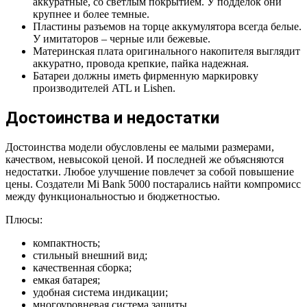
аккуратные, со светлым покрытием. У подделок они
крупнее и более темные.
Пластины разъемов на торце аккумулятора всегда белые.
У имитаторов – черные или бежевые.
Материнская плата оригинального накопителя выглядит
аккуратно, провода крепкие, пайка надежная.
Батареи должны иметь фирменную маркировку
производителей ATL и Lishen.
Достоинства и недостатки
Достоинства модели обусловлены ее малыми размерами,
качеством, невысокой ценой. И последней же объясняются
недостатки. Любое улучшение повлечет за собой повышение
цены. Создатели Mi Bank 5000 постарались найти компромисс
между функциональностью и бюджетностью.
Плюсы:
компактность;
стильный внешний вид;
качественная сборка;
емкая батарея;
удобная система индикации;
многоуровневая система защиты.