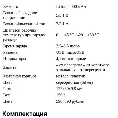
Емкость
Li-ion, 5000 мАч
Входное/выходное
5/5.1 В
напряжение
Входной/выходной ток
2/2.1 А
Диапазон рабочих
температур при заряде/
0 … 45 °С / -20…+60 °С
разряде
Время заряда
3.5–5.5 часов
Разъемы
USB, microUSB
Индикаторы
4, светодиодные
– от перегрева – от короткого
Защита
замыкания – от перегрузки
Материал корпуса
металл, пластик
Цвет
серебристый (Silver)
Размер
125х69х9.9 мм
Вес
156 г.
Цена
590–890 рублей
Комплектация