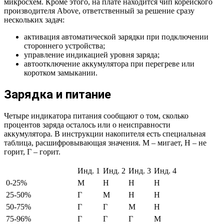
микросхем. Кроме этого, на плате находится чип корейского
производителя Above, ответственный за решение сразу
нескольких задач:
активация автоматической зарядки при подключении
стороннего устройства;
управление индикацией уровня заряда;
автоотключение аккумулятора при перегреве или
коротком замыкании.
Зарядка и питание
Четыре индикатора питания сообщают о том, сколько
процентов заряда осталось или о неисправности
аккумулятора. В инструкции накопителя есть специальная
таблица, расшифровывающая значения. М – мигает, Н – не
горит, Г – горит.
Инд. 1
Инд. 2
Инд. 3
Инд. 4
0-25%
М
Н
Н
Н
25-50%
Г
М
Н
Н
50-75%
Г
Г
М
Н
75-96%
Г
Г
Г
М