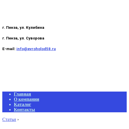
г. Пенза, ул. Кулибина
г. Пенза, ул. Суворова
E-mail:
info@evroholod58.ru
Primary
Главная
Navigation
О компании
Menu
Каталог
Контакты
Статьи
›