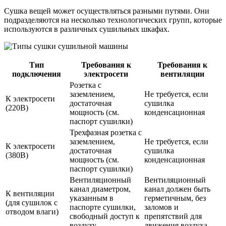
Сушка вещей может осуществляться разными путями. Они
подразделяются на несколько технологических групп, которые
используются в различных сушильных шкафах.
Тип
Требования к
Требования к
подключения
электросети
вентиляции
Розетка с
заземлением,
Не требуется, если
К электросети
достаточная
сушилка
(220В)
мощность (см.
конденсационная
паспорт сушилки)
Трехфазная розетка с
заземлением,
Не требуется, если
К электросети
достаточная
сушилка
(380В)
мощность (см.
конденсационная
паспорт сушилки)
Вентиляционный
Вентиляционный
канал диаметром,
канал должен быть
К вентиляции
указанным в
герметичным, без
(для сушилок с
паспорте сушилки,
заломов и
отводом влаги)
свободный доступ к
препятствий для
воздуху
движения воздуха