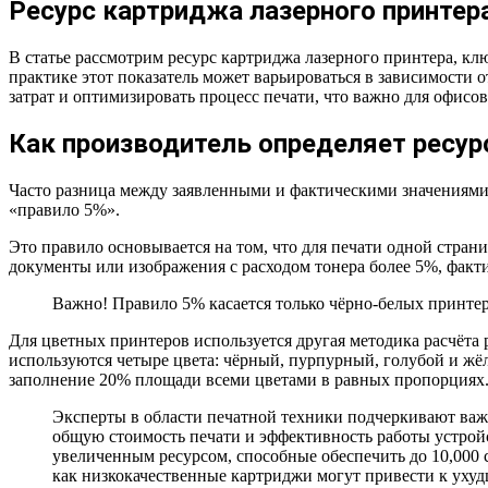
Ресурс картриджа лазерного принтер
В статье рассмотрим ресурс картриджа лазерного принтера, кл
практике этот показатель может варьироваться в зависимости 
затрат и оптимизировать процесс печати, что важно для офисо
Как производитель определяет ресу
Часто разница между заявленными и фактическими значениями 
«правило 5%».
Это правило основывается на том, что для печати одной стран
документы или изображения с расходом тонера более 5%, факти
Важно! Правило 5% касается только чёрно-белых принтер
Для цветных принтеров используется другая методика расчёта
используются четыре цвета: чёрный, пурпурный, голубой и жёл
заполнение 20% площади всеми цветами в равных пропорциях
Эксперты в области печатной техники подчеркивают важн
общую стоимость печати и эффективность работы устройст
увеличенным ресурсом, способные обеспечить до 10,000 с
как низкокачественные картриджи могут привести к уху