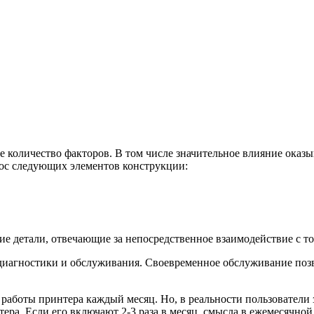
 количество факторов. В том числе значительное влияние оказыв
нос следующих элементов конструкции:
кие детали, отвечающие за непосредственное взаимодействие с т
диагностики и обслуживания. Своевременное обслуживание поз
аботы принтера каждый месяц. Но, в реальности пользователи 
ра. Если его включают 2-3 раза в месяц, смысла в ежемесячной 