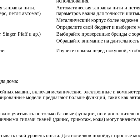
использования.
 заправка нити,
Автоматическая заправка нити и петл
рс, петля-автомат)
параметров важна для точности шитья
Металлический корпус более надежен и
Определите свой бюджет и выберите м
Singer, Pfaff и др.)
Выбирайте проверенные бренды с хор
Обращайте внимание на длительность г
ли
Изучите отзывы перед покупкой, чтоб
ля дома:
швейных машин, включая механические, электронные и компьют
зированные модели предлагают больше функций, таких как авто
жно учитывать не только базовые функции, но и дополнительны
различными типами тканей (джинс, трикотаж, кожа) могут значи
тывать свой уровень опыта. Для новичков подойдут простые мо