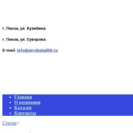
г. Пенза, ул. Кулибина
г. Пенза, ул. Суворова
E-mail:
info@evroholod58.ru
Primary
Главная
Navigation
О компании
Menu
Каталог
Контакты
Статьи
›