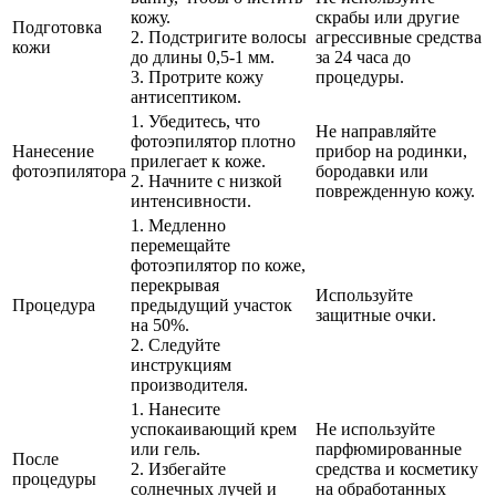
кожу.
скрабы или другие
Подготовка
2. Подстригите волосы
агрессивные средства
кожи
до длины 0,5-1 мм.
за 24 часа до
3. Протрите кожу
процедуры.
антисептиком.
1. Убедитесь, что
Не направляйте
фотоэпилятор плотно
Нанесение
прибор на родинки,
прилегает к коже.
фотоэпилятора
бородавки или
2. Начните с низкой
поврежденную кожу.
интенсивности.
1. Медленно
перемещайте
фотоэпилятор по коже,
перекрывая
Используйте
Процедура
предыдущий участок
защитные очки.
на 50%.
2. Следуйте
инструкциям
производителя.
1. Нанесите
успокаивающий крем
Не используйте
или гель.
парфюмированные
После
2. Избегайте
средства и косметику
процедуры
солнечных лучей и
на обработанных