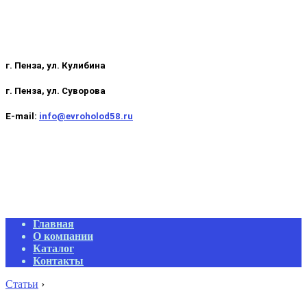
г. Пенза, ул. Кулибина
г. Пенза, ул. Суворова
E-mail:
info@evroholod58.ru
Primary
Главная
Navigation
О компании
Menu
Каталог
Контакты
Статьи
›