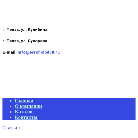
г. Пенза, ул. Кулибина
г. Пенза, ул. Суворова
E-mail:
info@evroholod58.ru
Primary
Главная
Navigation
О компании
Menu
Каталог
Контакты
Статьи
›